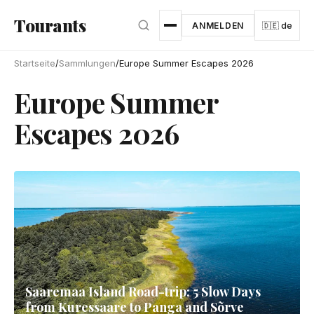
Zum Hauptinhalt springen
Tourants
ANMELDEN
🇩🇪 de
Startseite
/
Sammlungen
/
Europe Summer Escapes 2026
Europe Summer
Escapes 2026
Saaremaa Island Road-trip: 5 Slow Days
from Kuressaare to Panga and Sõrve