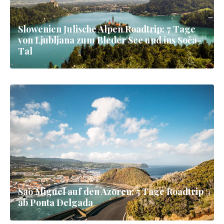
Slowenien Julische Alpen Roadtrip: 7 Tage
von Ljubljana zum Bleder See und ins Soča-
Tal
Sao Miguel auf den Azoren: 5 Tage Roadtrip
ab Ponta Delgada