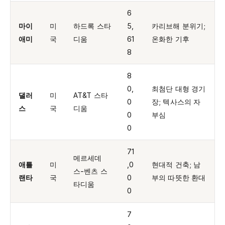
6
마이
미
하드록 스타
5,
카리브해 분위기;
애미
국
디움
61
온화한 기후
8
8
0,
최첨단 대형 경기
댈러
미
AT&T 스타
0
장; 텍사스의 자
스
국
디움
0
부심
0
71
메르세데
애틀
미
,0
현대적 건축; 남
스-벤츠 스
랜타
국
0
부의 따뜻한 환대
타디움
0
7