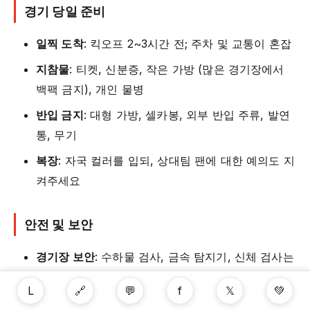
경기 당일 준비
일찍 도착
: 킥오프 2~3시간 전; 주차 및 교통이 혼잡
지참물
: 티켓, 신분증, 작은 가방 (많은 경기장에서
백팩 금지), 개인 물병
반입 금지
: 대형 가방, 셀카봉, 외부 반입 주류, 발연
통, 무기
복장
: 자국 컬러를 입되, 상대팀 팬에 대한 예의도 지
켜주세요
안전 및 보안
경기장 보안
: 수하물 검사, 금속 탐지기, 신체 검사는
기본
L
🔗
💬
f
𝕏
💚
군중 관리
: 상대 팬 전용 입퇴장 구역 분리; 안전 요