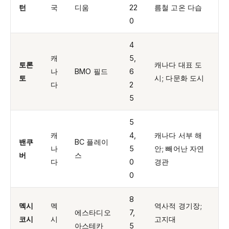
턴
국
디움
22
름철 고온 다습
0
4
캐
5,
토론
캐나다 대표 도
나
BMO 필드
6
토
시; 다문화 도시
다
2
5
5
캐
4,
캐나다 서부 해
밴쿠
BC 플레이
나
5
안; 빼어난 자연
버
스
다
0
경관
0
8
멕시
멕
역사적 경기장;
에스타디오
7,
코시
시
고지대
아스테카
5