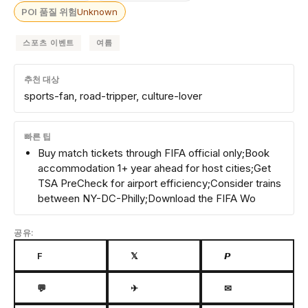
POI 품질 위험
Unknown
스포츠 이벤트
여름
추천 대상
sports-fan, road-tripper, culture-lover
빠른 팁
Buy match tickets through FIFA official only;Book
accommodation 1+ year ahead for host cities;Get
TSA PreCheck for airport efficiency;Consider trains
between NY-DC-Philly;Download the FIFA Wo
공유:
F
𝕏
𝙋
💬
✈
✉