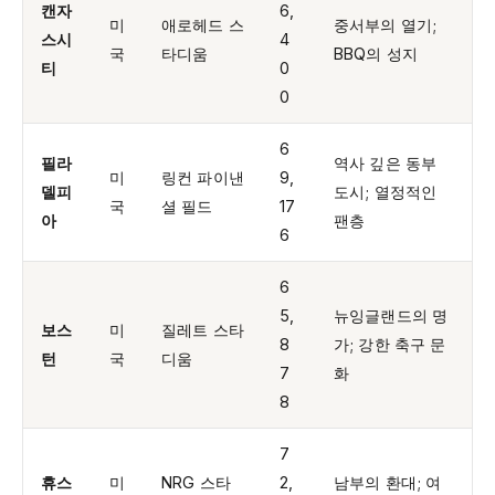
캔자
6,
미
애로헤드 스
중서부의 열기;
스시
4
국
타디움
BBQ의 성지
티
0
0
6
필라
역사 깊은 동부
미
링컨 파이낸
9,
델피
도시; 열정적인
국
셜 필드
17
아
팬층
6
6
5,
뉴잉글랜드의 명
보스
미
질레트 스타
8
가; 강한 축구 문
턴
국
디움
7
화
8
7
휴스
미
NRG 스타
2,
남부의 환대; 여