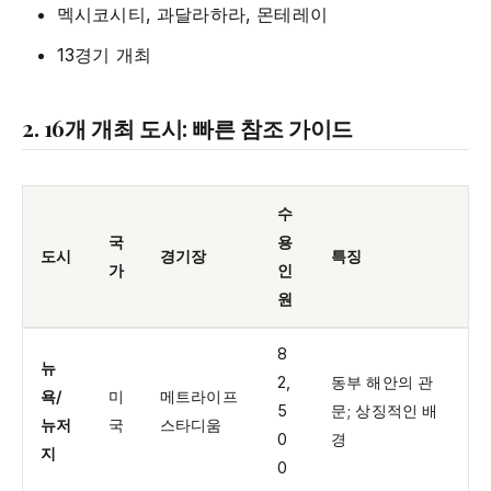
멕시코시티, 과달라하라, 몬테레이
13경기 개최
2. 16개 개최 도시: 빠른 참조 가이드
수
국
용
도시
경기장
특징
가
인
원
8
뉴
2,
동부 해안의 관
욕/
미
메트라이프
5
문; 상징적인 배
뉴저
국
스타디움
0
경
지
0