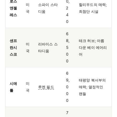
로스
0,
미
소파이 스타
할리우드의 매력;
앤젤
2
국
디움
최첨단 시설
레스
4
0
6
샌프
8,
테크 허브; 아름
미
리바이스 스
란시
5
다운 베이 에어리
국
타디움
스코
0
어
0
6
9,
태평양 북서부의
시애
미
루멘 필드
0
매력; 열정적인
틀
국
0
팬들
0
7