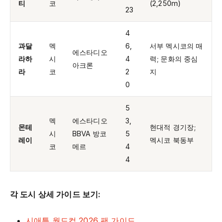
티
코
(2,250m)
23
4
과달
멕
6,
서부 멕시코의 매
에스타디오
라하
시
4
력; 문화의 중심
아크론
라
코
2
지
0
5
멕
에스타디오
3,
몬테
현대적 경기장;
시
BBVA 방코
5
레이
멕시코 북동부
코
메르
4
4
각 도시 상세 가이드 보기:
시애틀 월드컵 2026 팬 가이드