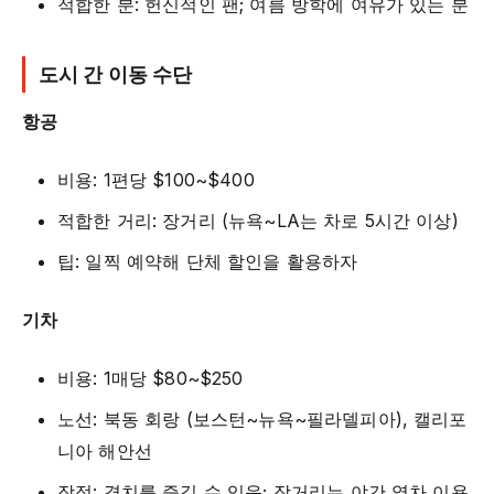
적합한 분: 헌신적인 팬; 여름 방학에 여유가 있는 분
도시 간 이동 수단
항공
비용: 1편당 $100~$400
적합한 거리: 장거리 (뉴욕~LA는 차로 5시간 이상)
팁: 일찍 예약해 단체 할인을 활용하자
기차
비용: 1매당 $80~$250
노선: 북동 회랑 (보스턴~뉴욕~필라델피아), 캘리포
니아 해안선
장점: 경치를 즐길 수 있음; 장거리는 야간 열차 이용