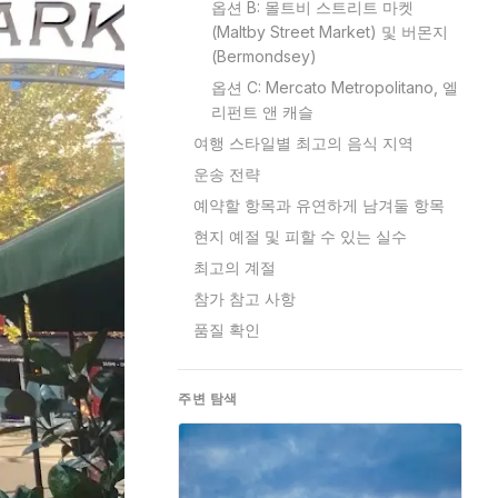
옵션 B: 몰트비 스트리트 마켓
(Maltby Street Market) 및 버몬지
(Bermondsey)
옵션 C: Mercato Metropolitano, 엘
리펀트 앤 캐슬
여행 스타일별 최고의 음식 지역
운송 전략
예약할 항목과 유연하게 남겨둘 항목
현지 예절 및 피할 수 있는 실수
최고의 계절
참가 참고 사항
품질 확인
주변 탐색