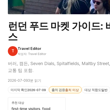
런던 푸드 마켓 가이드: 
스
Travel Editor
T
작성자: Travel Editor
버러, 캠든, Seven Dials, Spitalfields, Malt
교통 팁 포함.
2026-07-09
3분 읽기
마지막 확인
2026-07-09
출처 검증
출처 미상
대상 적합도
일반
추천 대상
first-time visitors, food