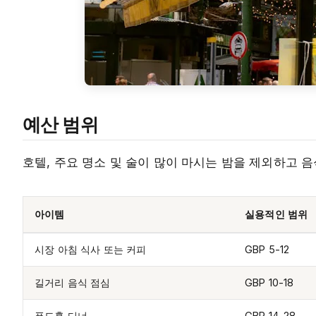
예산 범위
호텔, 주요 명소 및 술이 많이 마시는 밤을 제외하고 
아이템
실용적인 범위
시장 아침 식사 또는 커피
GBP 5-12
길거리 음식 점심
GBP 10-18
푸드홀 디너
GBP 14-28