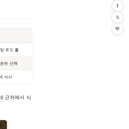
f
𝕏
💚
 앞 푸드 홀
 운하 산책
녁 식사
네 근처에서 식