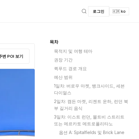
로그인
🇰🇷 ko
목차
목적지 및 여행 테마
주변 POI 보기
권장 기간
퀵푸드 경로 개요
예산 범위
1일차: 버로우 마켓, 뱅크사이드, 세븐
다이얼스
2일차: 캠든 마켓, 리젠트 운하, 런던 북
부 길거리 음식
3일차: 이스트 런던, 몰트비 스트리트
또는 메르카토 메트로폴리타노
옵션 A: Spitalfields 및 Brick Lane