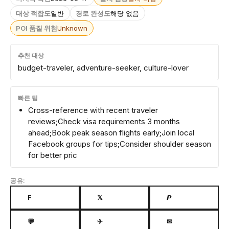
대상 적합도
일반
경로 완성도
해당 없음
POI 품질 위험
Unknown
추천 대상
budget-traveler, adventure-seeker, culture-lover
빠른 팁
Cross-reference with recent traveler
reviews;Check visa requirements 3 months
ahead;Book peak season flights early;Join local
Facebook groups for tips;Consider shoulder season
for better pric
공유:
F
𝕏
𝙋
💬
✈
✉