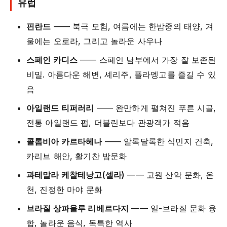
유럽
핀란드
—— 북극 모험, 여름에는 한밤중의 태양, 겨
울에는 오로라, 그리고 놀라운 사우나
스페인 카디스
—— 스페인 남부에서 가장 잘 보존된
비밀. 아름다운 해변, 셰리주, 플라멩고를 즐길 수 있
음
아일랜드 티퍼러리
—— 완만하게 펼쳐진 푸른 시골,
전통 아일랜드 펍, 더블린보다 관광객가 적음
콜롬비아 카르타헤나
—— 알록달록한 식민지 건축,
카리브 해안, 활기찬 밤문화
과테말라 케찰테낭고(셀라)
—— 고원 산악 문화, 온
천, 진정한 마야 문화
브라질 상파울루 리베르다지
—— 일-브라질 문화 융
합, 놀라운 음식, 독특한 역사