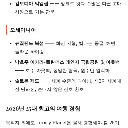
캄보디아 씨엠립
—— 앙코르 왓과 수많은 다른 고대
사원으로 가는 관문
오세아니아
뉴질랜드 북섬
—— 화산 지형, 빛나는 동굴, 해변,
놀라운 하이킹
남호주 이카라-플린더스 레인지 국립공원 및 아웃백
—— 호주 아웃백, 장엄한 협곡, 원주민 암각화
솔로몬 제도
—— 세계 수준의 다이빙, 제2차 세계대
전 난파선, 손대지 않은 산호 환초
2026년 25대 최고의 여행 경험
목적지 외에도 Lonely Planet은 올해 경험해야 할 25가