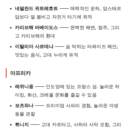
네덜란드 위트레흐트
—— 매력적인 운하, 암스테르
담보다 덜 붐비고 자전거 타기에 최적
카리브해 바베이도스
—— 완벽한 해변, 럼주, 그리
고 카리브해의 환대
이탈리아 사르데냐
—— 숨 막히는 터콰이즈 해안,
맛있는 음식, 고대 누라게 유적
아프리카
레위니옹
—— 인도양에 있는 프랑스 섬. 놀라운 하
이킹, 화산, 크레올 문화를 즐길 수 있음
보츠와나
—— 프리미엄 사파리 경험, 놀라운 야생
동물 관찰
튀니지
—— 고대 카르타고, 사하라 사막 모험, 그리