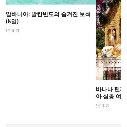
알바니아: 발칸반도의 숨겨진 보석
(8일)
1분 읽기
바나나 팬케
아 심층 여
1분 읽기