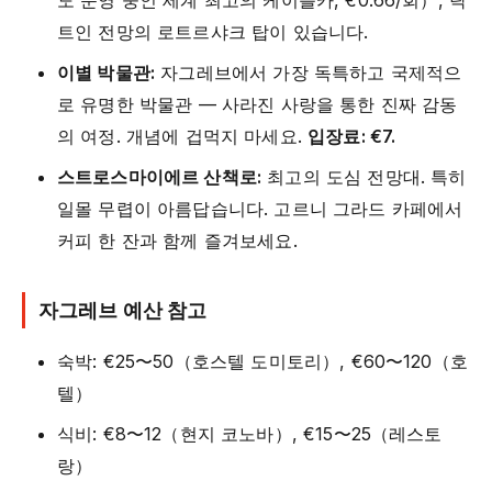
도 운영 중인 세계 최고의 케이블카, €0.66/회）, 탁
트인 전망의 로트르샤크 탑이 있습니다.
이별 박물관:
자그레브에서 가장 독특하고 국제적으
로 유명한 박물관 — 사라진 사랑을 통한 진짜 감동
의 여정. 개념에 겁먹지 마세요.
입장료: €7.
스트로스마이에르 산책로:
최고의 도심 전망대. 특히
일몰 무렵이 아름답습니다. 고르니 그라드 카페에서
커피 한 잔과 함께 즐겨보세요.
자그레브 예산 참고
숙박: €25〜50（호스텔 도미토리）, €60〜120（호
텔）
식비: €8〜12（현지 코노바）, €15〜25（레스토
랑）