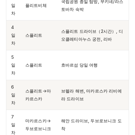
국립공원 종일 탐방, 무키녜/라스
일
플리트비체
토바차 숙박
차
4
스플리트 드라이브（2시간）, 디
일
스플리트
오클레티아누스 궁전, 리바
차
5
일
스플리트
흐바르섬 당일 여행
차
6
스플리트→마
브렐라 해변, 마카르스카 리비에
일
카르스카
라 드라이브
차
7
마카르스카→
해안 드라이브, 두브로브니크 도
일
두브로브니크
착
차