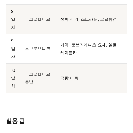
8
일
두브로브니크
성벽 걷기, 스트라둔, 로크룸섬
차
9
카약, 로브리예나츠 요새, 일몰
일
두브로브니크
케이블카
차
10
두브로브니크
일
공항 이동
출발
차
실용 팁