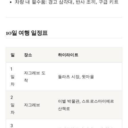
차량 내 필수품: 경고 삼각대, 반사 조끼, 구급 키트
10일 여행 일정표
일
장소
하이라이트
1
자그레브 도
일
돌라츠 시장, 윗마을
착
차
2
이별 박물관, 스트로스마이에르
일
자그레브
산책로
차
3