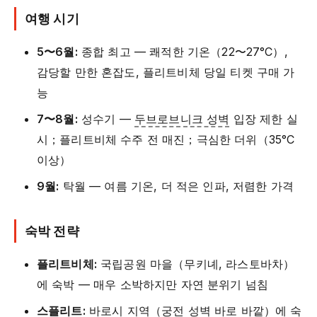
여행 시기
5〜6월:
종합 최고 — 쾌적한 기온（22〜27°C）,
감당할 만한 혼잡도, 플리트비체 당일 티켓 구매 가
능
7〜8월:
성수기 —
두브로브니크 성벽
입장 제한 실
시；플리트비체 수주 전 매진；극심한 더위（35°C
이상）
9월:
탁월 — 여름 기온, 더 적은 인파, 저렴한 가격
숙박 전략
플리트비체:
국립공원 마을（무키녜, 라스토바차）
에 숙박 — 매우 소박하지만 자연 분위기 넘침
스플리트:
바로시 지역（궁전 성벽 바로 바깥）에 숙