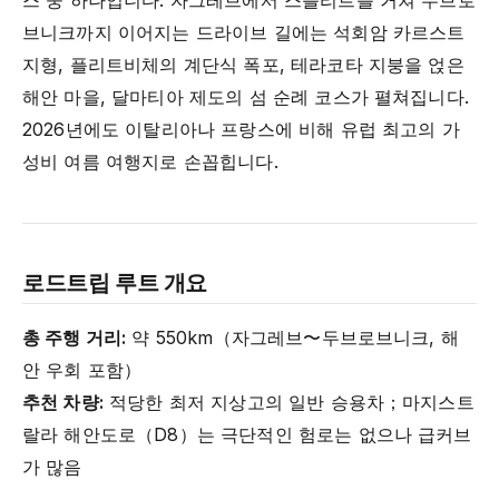
스 중 하나입니다. 자그레브에서 스플리트를 거쳐 두브로
브니크까지 이어지는 드라이브 길에는 석회암 카르스트
지형, 플리트비체의 계단식 폭포, 테라코타 지붕을 얹은
해안 마을, 달마티아 제도의 섬 순례 코스가 펼쳐집니다.
2026년에도 이탈리아나 프랑스에 비해 유럽 최고의 가
성비 여름 여행지로 손꼽힙니다.
로드트립 루트 개요
총 주행 거리:
약 550km（자그레브〜두브로브니크, 해
안 우회 포함）
추천 차량:
적당한 최저 지상고의 일반 승용차；마지스트
랄라 해안도로（D8）는 극단적인 험로는 없으나 급커브
가 많음