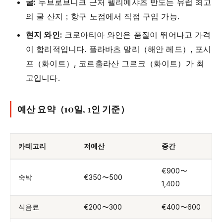
굴:
두브로브니크 근처 펠리예샤츠 반도는 유럽 최고
의 굴 산지；항구 노점에서 직접 구입 가능.
현지 와인:
크로아티아 와인은 품질이 뛰어나고 가격
이 합리적입니다. 플라바츠 말리（해안 레드）, 포시
프（화이트）, 코르출라산 그르크（화이트）가 최
고입니다.
예산 요약（10일, 1인 기준）
카테고리
저예산
중간
€900〜
숙박
€350〜500
1,400
식음료
€200〜300
€400〜600