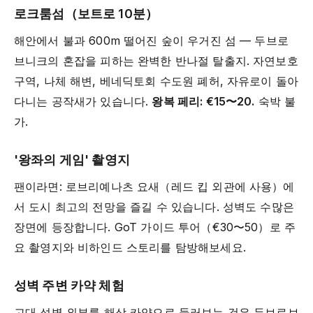
로크룸섬（보트로 10분）
해안에서 불과 600m 떨어진 숲이 우거진 섬 — 두브로
브니크의 혼잡을 피하는 완벽한 반나절 탈출지. 자연보호
구역, 나체 해변, 베네딕토회 수도원 폐허, 자유로이 돌아
다니는 공작새가 있습니다.
왕복 페리: €15〜20.
숙박 불
가.
'왕좌의 게임' 촬영지
팬이라면: 로브리예나츠 요새（레드 킵 외관에 사용）에
서 도시 최고의 전망을 즐길 수 있습니다. 성벽도 수많은
장면에 등장합니다. GoT 가이드 투어（€30〜50）로 주
요 촬영지와 비하인드 스토리를 탐방해보세요.
성벽 주변 카약 체험
고대 성벽 외부를 해상 카약으로 둘러보는 것은 두브로브