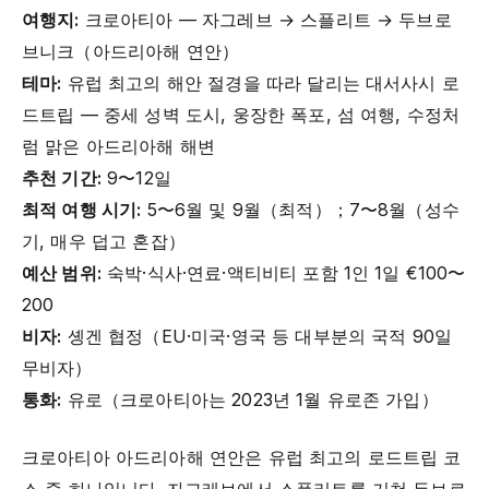
여행지:
크로아티아 — 자그레브 → 스플리트 → 두브로
브니크（아드리아해 연안）
테마:
유럽 최고의 해안 절경을 따라 달리는 대서사시 로
드트립 — 중세 성벽 도시, 웅장한 폭포, 섬 여행, 수정처
럼 맑은 아드리아해 해변
추천 기간:
9〜12일
최적 여행 시기:
5〜6월 및 9월（최적）；7〜8월（성수
기, 매우 덥고 혼잡）
예산 범위:
숙박·식사·연료·액티비티 포함 1인 1일 €100〜
200
비자:
솅겐 협정（EU·미국·영국 등 대부분의 국적 90일
무비자）
통화:
유로（크로아티아는 2023년 1월 유로존 가입）
크로아티아 아드리아해 연안은 유럽 최고의 로드트립 코