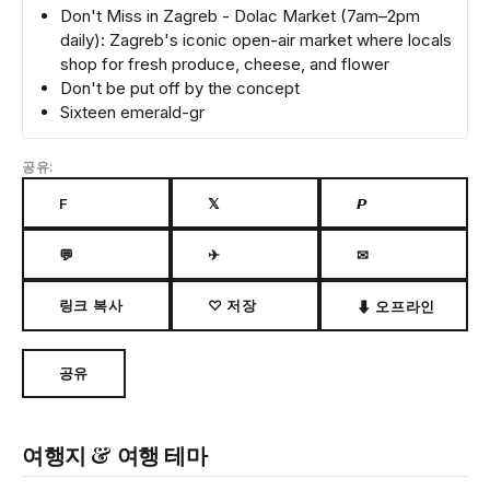
Don't Miss in Zagreb - Dolac Market (7am–2pm
daily): Zagreb's iconic open-air market where locals
shop for fresh produce, cheese, and flower
Don't be put off by the concept
Sixteen emerald-gr
공유:
F
𝕏
𝙋
💬
✈
✉
링크 복사
♡ 저장
⬇ 오프라인
공유
여행지 & 여행 테마