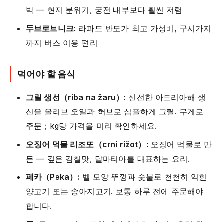
박 — 현지 분위기, 궁전 내부보다 훨씬 저렴
두브로브니크:
라파드 반도가 최고 가성비, 구시가지
까지 버스 이용 편리
먹어야 할 음식
그릴 생선（riba na žaru）:
신선한 아드리아해 생
선을 올리브 오일과 허브로 심플하게 그릴. 무게로
주문；kg당 가격을 미리 확인하세요.
오징어 먹물 리조또（crni rižot）:
오징어 먹물로 만
든 — 깊은 감칠맛, 달마티아를 대표하는 요리.
페카（Peka）:
벨 모양 뚜껑과 숯불로 천천히 익힌
양고기 또는 송아지고기. 보통 하루 전에 주문해야
합니다.