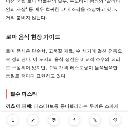
어선 국립 로마 박물관의 일부. 루도비시 왕좌와 '갈라타
인의 자살' 등 매우 희귀한 고대 조각을 소장하고 있다.
거의 붐비지 않는다.
로마 음식 현장 가이드
로마 음식은 단순함, 고품질 재료, 수 세기에 걸친 전통으
로 정의된다. 이 도시의 음식 정전은 비교적 소수의 요리
로 구성되어 있지만, 수백 개의 레스토랑이 들쑥날쑥한
품질로 저마다 표현하고 있다.
필수 파스타
까쵸 에 페페
: 파스타(보통 통나렐리라는 두꺼운 스파게
티)를 페코리노 로마노 치즈와 흑후추에 버무린 것. 치즈
L
🔗
💬
f
𝕏
💚
와 파스타 삶은 물이 유화되어 매끄럽게 코팅하는 소스가