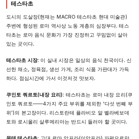
테스타초
도시의 도살장(현재는 MACRO 테스타초 현대 미술관)
주변에 형성된 로마 역사상 노동 계층의 심장부다. 테스
타초는 로마 음식 문화가 가장 진정하고 꾸밈없이 살아
있는 곳이다.
테스타초 시장
: 이 실내 시장은 일상의 음식 천국이다. 신
선한 채소, 정육점, 생선 가게, 조리 식품 가판대가 가득
하다. 점심시간에 가서 이것저것 맛보자.
쿠인토 쿼르토(내장 요리)
: 테스타초는 로마 내장 요리(쿠
인토 쿼르토——4가지 주요 부위를 제외한 '다섯 번째 부
위')의 본고장이다. 리스토란테 플라비오 알 벨라베보데
토와 로시올리 살루메리아는 반드시 들러야 할 곳이다.
몬테 테스타초
: 고대 로마 암포라(이암포라) 파편으로만