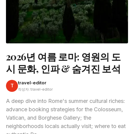
2026년 여름 로마: 영원의 도
시 문화, 인파 & 숨겨진 보석
travel-editor
T
작성자: travel-editor
A deep dive into Rome's summer cultural riches:
advance booking strategies for the Colosseum,
Vatican, and Borghese Gallery; the
neighborhoods locals actually visit; where to eat