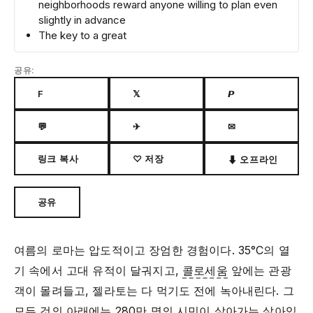
neighborhoods reward anyone willing to plan even
slightly in advance
The key to a great
공유:
F
𝕏
𝙋
💬
✈
✉
링크 복사
♡ 저장
⬇ 오프라인
공유
여름의 로마는 압도적이고 장엄한 경험이다. 35°C의 열
기 속에서 고대 유적이 달궈지고,
콜로세움
앞에는 관광
객이 몰려들고, 젤라토는 다 먹기도 전에 녹아내린다. 그
모든 것의 아래에는 280만 명의 시민이 살아가는 살아있