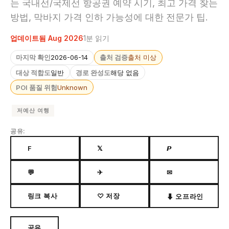
는 국내선/국제선 항공권 예약 시기, 최고 가격 찾는
방법, 막바지 가격 인하 가능성에 대한 전문가 팁.
업데이트됨 Aug 2026
1분 읽기
마지막 확인
2026-06-14
출처 검증
출처 미상
대상 적합도
일반
경로 완성도
해당 없음
POI 품질 위험
Unknown
저예산 여행
공유:
F
𝕏
𝙋
💬
✈
✉
링크 복사
♡ 저장
⬇ 오프라인
공유