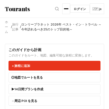
メインコンテンツへスキップ
Tourants
ログイン
🇯🇵 ja
ホ
旅行
ロンリープラネット 2026年 ベスト・イン・トラベル ～
ー
/
/
記事
今年訪れるべき25のトップ目的地～
ム
このガイドから計画
このガイドをルート、地図、編集可能な旅程に変換します。
旅程に追加
地図でルートを見る
14日間プランを作成
周辺 POI を見る