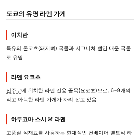
도쿄의 유명 라멘 가게
이치란
특유의 돈코츠(돼지뼈) 국물과 시그니처 빨간 매운 국물
로 유명
라멘 요코초
신주쿠
에 위치한 라멘 전용 골목(요코초)으로, 6~8개의
작고 아늑한 라멘 가게가 자리 잡고 있음
하루코마 스시 & 라멘
고품질 식재료를 사용하는 현대적인 컨베이어 벨트식 라