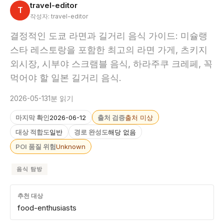
travel-editor
T
작성자: travel-editor
결정적인 도쿄 라면과 길거리 음식 가이드: 미슐랭
스타 레스토랑을 포함한 최고의 라면 가게, 츠키지
외시장, 시부야 스크램블 음식, 하라주쿠 크레페, 꼭
먹어야 할 일본 길거리 음식.
2026-05-13
1분 읽기
마지막 확인
2026-06-12
출처 검증
출처 미상
대상 적합도
일반
경로 완성도
해당 없음
POI 품질 위험
Unknown
음식 탐방
추천 대상
food-enthusiasts