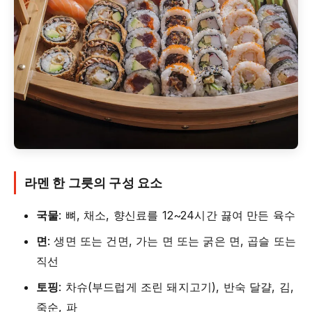
라멘 한 그릇의 구성 요소
국물
: 뼈, 채소, 향신료를 12~24시간 끓여 만든 육수
면
: 생면 또는 건면, 가는 면 또는 굵은 면, 곱슬 또는
직선
토핑
: 차슈(부드럽게 조린 돼지고기), 반숙 달걀, 김,
죽순, 파