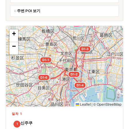
주변 POI 보기
+
−
D1-3
D1-1
D1-2
D1-6
D1-5
D1-4
Leaflet
|
©
OpenStreetMap
일차 1
신주쿠
1