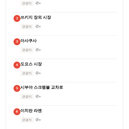
🧭
관광지
▾
쓰키지 장외 시장
2
🧭
관광지
▾
아사쿠사
3
🧭
관광지
▾
도요스 시장
4
🧭
관광지
▾
시부야 스크램블 교차로
5
🧭
관광지
▾
이치란 라멘
6
🧭
관광지
▾