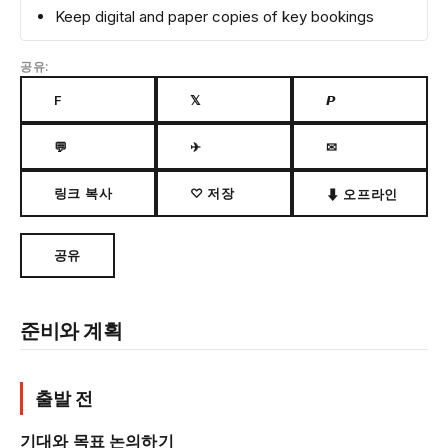
Keep digital and paper copies of key bookings
공유:
F
𝕏
𝙋
💬
✈
✉
링크 복사
♡ 저장
⬇ 오프라인
공유
준비와 계획
출발 전
기대와 목표 논의하기