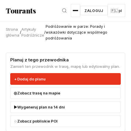
Przejdź do głównej treści
Tourants
ZALOGUJ
🇵🇱 pl
Podróżowanie w parze: Porady i
Strona
Artykuły
/
/
wskazówki dotyczące wspólnego
główna
Podróżnicze
podróżowania
Planuj z tego przewodnika
Zamień ten przewodnik w trasę, mapę lub edytowalny plan.
Dodaj do planu
Zobacz trasę na mapie
Wygeneruj plan na 14 dni
Zobacz pobliskie POI