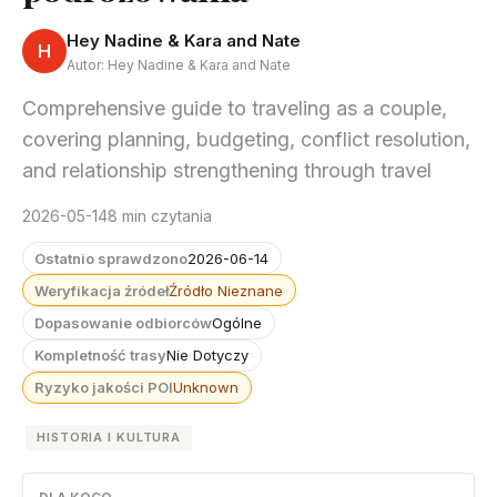
Hey Nadine & Kara and Nate
H
Autor: Hey Nadine & Kara and Nate
Comprehensive guide to traveling as a couple,
covering planning, budgeting, conflict resolution,
and relationship strengthening through travel
2026-05-14
8 min czytania
Ostatnio sprawdzono
2026-06-14
Weryfikacja źródeł
Źródło Nieznane
Dopasowanie odbiorców
Ogólne
Kompletność trasy
Nie Dotyczy
Ryzyko jakości POI
Unknown
HISTORIA I KULTURA