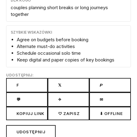
DLA KOGO
couples planning short breaks or long journeys
together
SZYBKIE WSKAZÓWKI
Agree on budgets before booking
Alternate must-do activities
Schedule occasional solo time
Keep digital and paper copies of key bookings
UDOSTĘPNIJ:
F
𝕏
𝙋
💬
✈
✉
KOPIUJ LINK
♡ ZAPISZ
⬇ OFFLINE
UDOSTĘPNIJ