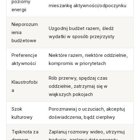
poziomy
mieszankę aktywności/odpoczynku
energii
Nieporozum
Uzgodnij budżet razem, śledź
ienia
wydatki w sposób przejrzysty
budżetowe
Preferencje
Niektóre razem, niektóre oddzielnie,
aktywności
kompromis w priorytetach
Rób przerwy, spędzaj czas
Klaustrofobi
oddzielnie, zatrzymaj się w
a
większych pokojach
Szok
Porozmawiaj o uczuciach, akceptuj
kulturowy
doświadczenia, bądź cierpliwy
Tęsknota za
Zaplanuj rozmowy wideo, utrzymuj
domem
tradycje, zaplanuj datę powrotu