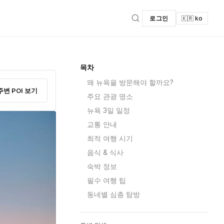
로그인
🇰🇷 ko
목차
왜 뉴욕을 방문해야 할까요?
주변 POI 보기
주요 관광 명소
뉴욕 3일 일정
교통 안내
최적 여행 시기
음식 & 식사
숙박 정보
필수 여행 팁
동네별 심층 탐방