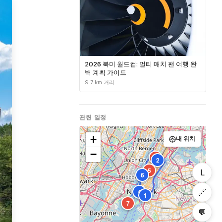
2026 북미 월드컵: 멀티 매치 팬 여행 완
벽 계획 가이드
9.7 km 거리
관련 일정
+
내 위치
−
3
2
5
L
6
🔗
4
1
7
💬