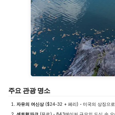
주요 관광 명소
자유의 여신상
($24-32 + 페리) - 미국의 상징
센트럴파크
(무료) - 843에이커 규모의 도심 속