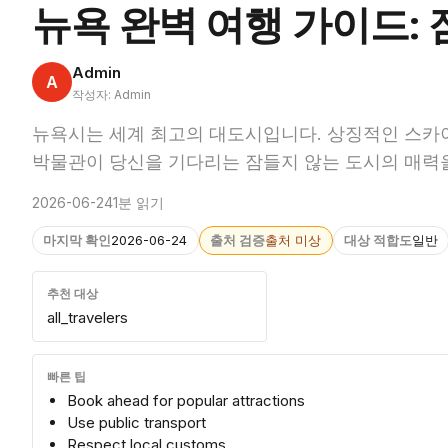
뉴욕 완벽 여행 가이드:
Admin
A
작성자: Admin
뉴욕시는 세계 최고의 대도시입니다. 상징적인 스카이
박물관이 당신을 기다리는 잠들지 않는 도시의 매력
2026-06-24
1분 읽기
마지막 확인
2026-06-24
출처 검증
출처 미상
대상 적합도
일반
추천 대상
all_travelers
빠른 팁
Book ahead for popular attractions
Use public transport
Respect local customs