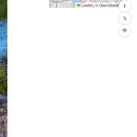
Leaflet
|
©
OpenStreetMap
f
𝕏
💚