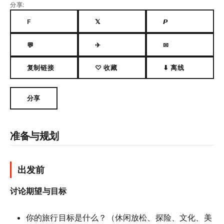
分享:
F
𝕏
𝙋
💬
✈
✉
复制链接
♡ 收藏
⬇ 离线
分享
准备与规划
出发前
讨论期望与目标
你的旅行目标是什么？（休闲放松、探险、文化、美