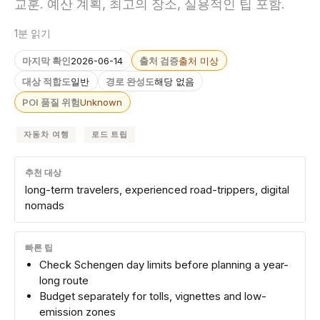
교훈. 예산 계획, 최고의 장소, 실용적인 팁 포함.
1분 읽기
마지막 확인
2026-06-14
출처 검증
출처 미상
대상 적합도
일반
경로 완성도
해당 없음
POI 품질 위험
Unknown
자동차 여행
로드 트립
추천 대상
long-term travelers, experienced road-trippers, digital
nomads
빠른 팁
Check Schengen day limits before planning a year-
long route
Budget separately for tolls, vignettes and low-
emission zones