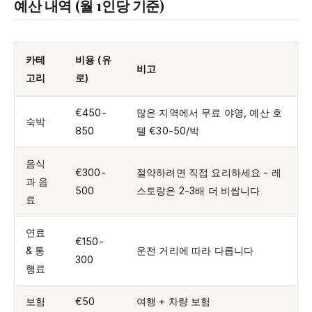
예산 내역 (월 1인당 기준)
카테
비용 (유
비고
고리
로)
€450-
많은 지역에서 무료 야영, 예산 호
숙박
850
텔 €30-50/박
음식
€300-
절약하려면 직접 요리하세요 - 레
과 음
500
스토랑은 2-3배 더 비쌉니다
료
연료
€150-
& 통
운전 거리에 따라 다릅니다
300
행료
보험
€50
여행 + 차량 보험