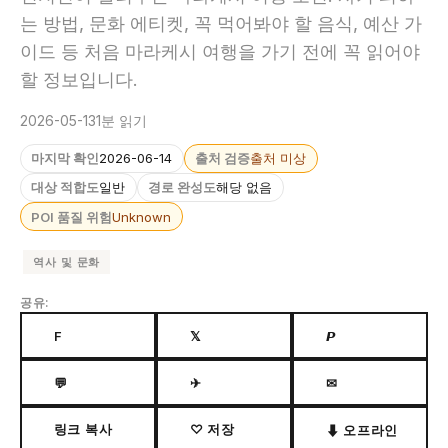
는 방법, 문화 에티켓, 꼭 먹어봐야 할 음식, 예산 가
이드 등 처음 마라케시 여행을 가기 전에 꼭 읽어야
할 정보입니다.
2026-05-13
1분 읽기
마지막 확인
2026-06-14
출처 검증
출처 미상
대상 적합도
일반
경로 완성도
해당 없음
POI 품질 위험
Unknown
역사 및 문화
공유:
F
𝕏
𝙋
💬
✈
✉
링크 복사
♡ 저장
⬇ 오프라인