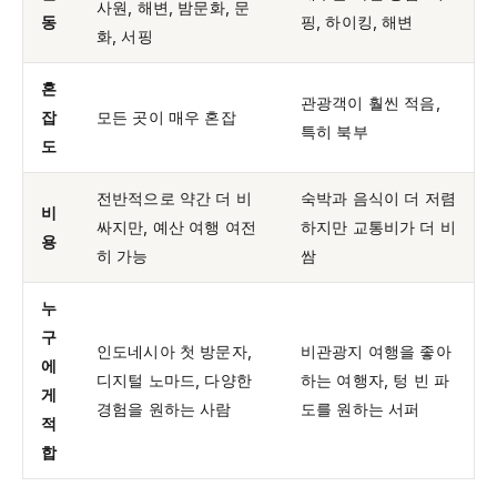
사원, 해변, 밤문화, 문
동
핑, 하이킹, 해변
화, 서핑
혼
관광객이 훨씬 적음,
잡
모든 곳이 매우 혼잡
특히 북부
도
전반적으로 약간 더 비
숙박과 음식이 더 저렴
비
싸지만, 예산 여행 여전
하지만 교통비가 더 비
용
히 가능
쌈
누
구
인도네시아 첫 방문자,
비관광지 여행을 좋아
에
디지털 노마드, 다양한
하는 여행자, 텅 빈 파
게
경험을 원하는 사람
도를 원하는 서퍼
적
합