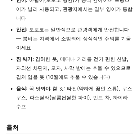
언어:
아랍어(모로코 방언)가 공식 언어이며 프랑스
어가 널리 사용되고, 관광지에서는 일부 영어가 통합
니다
안전:
모로코는 일반적으로 관광객에게 안전합니다
— 붐비는 지역에서 소범죄에 상식적인 주의를 기울
이세요
짐 싸기:
겸허한 옷, 메디나 거리를 걷기 편한 신발,
자외선 차단제, 모자, 사막 밤에는 추울 수 있으므로
겹쳐 입을 옷 (10월에도 추울 수 있습니다)
음식:
꼭 맛봐야 할 것: 타진(약하게 끓인 스튜), 쿠스
쿠스, 파스틸라(달콤짭짤한 파이), 민트 차, 하이라
수프
출처