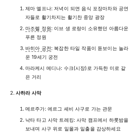
제마 엘프나: 저녁이 되면 음식 포장마차와 공연
자들로 활기차지는 활기찬 중앙 광장
마조렐 정원
: 이브 생 로랑이 소유했던 아름다운
푸른 정원
바히아 궁전
: 복잡한 타일 작품이 돋보이는 놀라
운 19세기 궁전
마라케시 메디나: 수크(시장)로 가득한 미로 같
은 거리
사하라 사막
메르주가: 에르그 셰비 사구로 가는 관문
낙타 타고 사막 트레킹: 사막 캠프에서 하룻밤을
보내며 사구 위로 일몰과 일출을 감상하세요