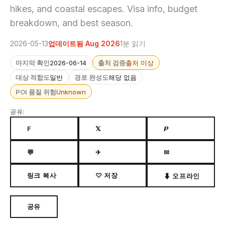
hikes, and coastal escapes. Visa info, budget
breakdown, and best season.
2026-05-13
업데이트됨 Aug 2026
1분 읽기
마지막 확인
2026-06-14
출처 검증
출처 미상
대상 적합도
일반
경로 완성도
해당 없음
POI 품질 위험
Unknown
공유:
F
𝕏
𝙋
💬
✈
✉
링크 복사
♡ 저장
⬇ 오프라인
공유