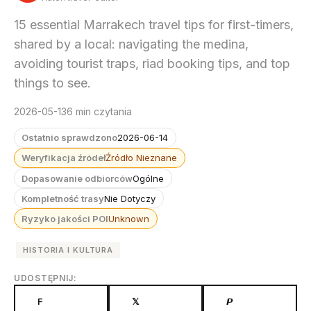
15 essential Marrakech travel tips for first-timers,
shared by a local: navigating the medina,
avoiding tourist traps, riad booking tips, and top
things to see.
2026-05-13
6 min czytania
Ostatnio sprawdzono
2026-06-14
Weryfikacja źródeł
Źródło Nieznane
Dopasowanie odbiorców
Ogólne
Kompletność trasy
Nie Dotyczy
Ryzyko jakości POI
Unknown
HISTORIA I KULTURA
UDOSTĘPNIJ:
F
𝕏
𝙋