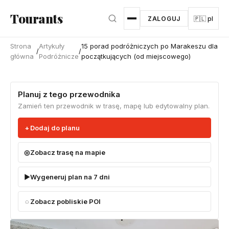
Przejdź do głównej treści
Tourants
ZALOGUJ
🇵🇱 pl
Strona
Artykuły
15 porad podróżniczych po Marakeszu dla
/
/
główna
Podróżnicze
początkujących (od miejscowego)
Planuj z tego przewodnika
Zamień ten przewodnik w trasę, mapę lub edytowalny plan.
Dodaj do planu
Zobacz trasę na mapie
Wygeneruj plan na 7 dni
Zobacz pobliskie POI