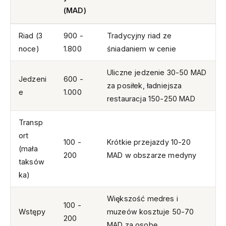
(MAD)
Riad (3
900 -
Tradycyjny riad ze
noce)
1.800
śniadaniem w cenie
Uliczne jedzenie 30-50 MAD
Jedzeni
600 -
za posiłek, ładniejsza
e
1.000
restauracja 150-250 MAD
Transp
ort
100 -
Krótkie przejazdy 10-20
(mała
200
MAD w obszarze medyny
taksów
ka)
Większość medres i
100 -
Wstępy
muzeów kosztuje 50-70
200
MAD za osobę