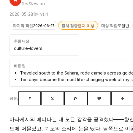
작성자: Admin
2026-05-28
1분 읽기
마지막 확인
2026-06-17
출처 검증
출처 미상
대상 적합도
일반
추천 대상
culture-lovers
빠른 팁
Traveled south to the Sahara, rode camels across golde
Ten days became the most life-changing week of my j
F
𝕏
𝙋
💬
✈
공유:
마라케시의 메디나는 내 모든 감각을 공격했다——향신료
드에 머물렀고, 기도의 소리에 눈을 떴다. 남쪽으로 이