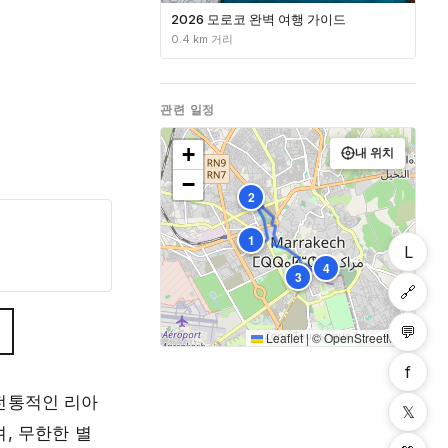
2026 모로코 완벽 여행 가이드
0.4 km 거리
관련 일정
+
내 위치
−
2
1
L
4
3
🔗
💬
Leaflet
|
©
OpenStreetMap
f
전통적인 리아
𝕏
, 무한한 별