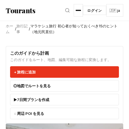
メインコンテンツへスキップ
Tourants
ログイン
🇯🇵 ja
ホー
旅行記
マラケシュ旅行 初心者が知っておくべき15のヒント
/
/
ム
事
（地元民直伝）
このガイドから計画
このガイドをルート、地図、編集可能な旅程に変換します。
旅程に追加
地図でルートを見る
7日間プランを作成
周辺 POI を見る