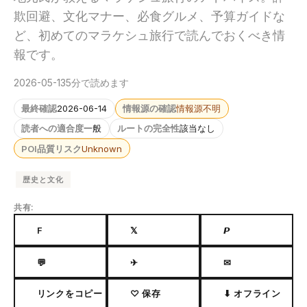
欺回避、文化マナー、必食グルメ、予算ガイドな
ど、初めてのマラケシュ旅行で読んでおくべき情
報です。
2026-05-13
5分で読めます
最終確認
2026-06-14
情報源の確認
情報源不明
読者への適合度
一般
ルートの完全性
該当なし
POI品質リスク
Unknown
歴史と文化
共有:
F
𝕏
𝙋
💬
✈
✉
リンクをコピー
♡ 保存
⬇ オフライン