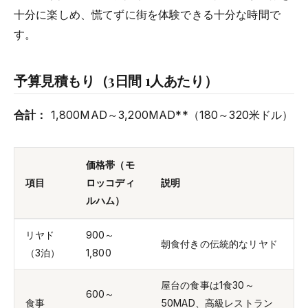
十分に楽しめ、慌てずに街を体験できる十分な時間で
す。
予算見積もり（3日間 1人あたり）
合計：
1,800MAD～3,200MAD**（180～320米ドル）
価格帯（モ
項目
ロッコディ
説明
ルハム）
リヤド
900～
朝食付きの伝統的なリヤド
（3泊）
1,800
屋台の食事は1食30～
600～
食事
50MAD、高級レストラン