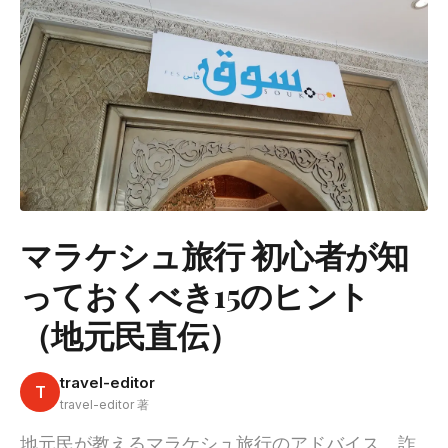
マラケシュ旅行 初心者が知
っておくべき15のヒント
（地元民直伝）
travel-editor
T
travel-editor 著
地元民が教えるマラケシュ旅行のアドバイス。詐