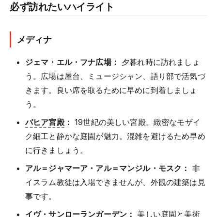
必ず訪れたいハイライト
メディナ
ジェマ・エル・フナ広場：
夕暮れ時に訪れましょ
う。広場は屋台、ミュージシャン、語り部で活気づ
きます。良い席を取るために早めに到着しましょ
う。
バヒア宮殿
：
19世紀の美しい宮殿。緻密なモザイ
ク細工と静かな庭園が魅力。混雑を避けるため早め
に行きましょう。
アル＝ジャマーア・アル＝マンジル・モスク：
非
イスラム教徒は入場できませんが、外観の建築は見
事です。
イヴ・サンローランガーデン：
美しい庭園と美術