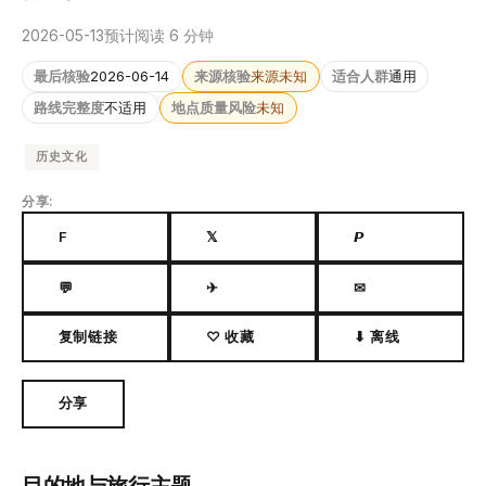
2026-05-13
预计阅读 6 分钟
最后核验
2026-06-14
来源核验
来源未知
适合人群
通用
路线完整度
不适用
地点质量风险
未知
历史文化
分享:
F
𝕏
𝙋
💬
✈
✉
复制链接
♡ 收藏
⬇ 离线
分享
目的地与旅行主题