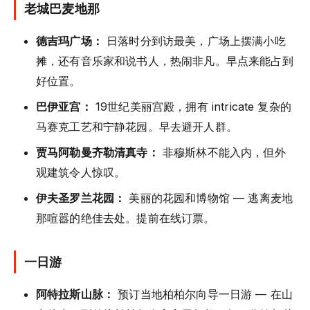
老城巴麦地那
德吉玛广场：
日落时分到访最美，广场上摆满小吃
摊，还有音乐家和说书人，热闹非凡。早点来能占到
好位置。
巴伊亚宫：
19世纪美丽宫殿，拥有 intricate 复杂的
马赛克工艺和宁静花园。早去避开人群。
贾马阿勒曼齐勒清真寺：
非穆斯林不能入内，但外
观建筑令人惊叹。
伊夫圣罗兰花园：
美丽的花园和博物馆 — 逃离麦地
那喧嚣的绝佳去处。提前在线订票。
一日游
阿特拉斯山脉：
预订当地柏柏尔向导一日游 — 在山