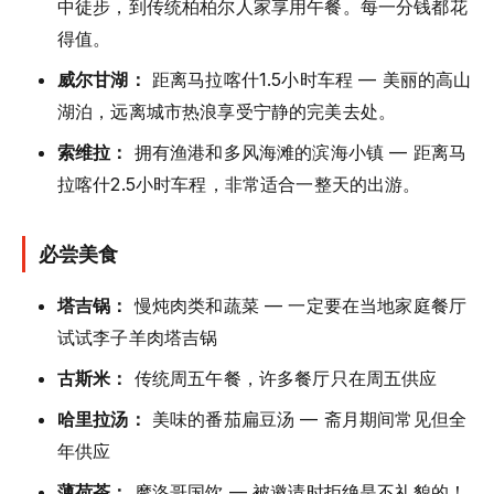
中徒步，到传统柏柏尔人家享用午餐。每一分钱都花
得值。
威尔甘湖：
距离马拉喀什1.5小时车程 — 美丽的高山
湖泊，远离城市热浪享受宁静的完美去处。
索维拉：
拥有渔港和多风海滩的滨海小镇 — 距离马
拉喀什2.5小时车程，非常适合一整天的出游。
必尝美食
塔吉锅：
慢炖肉类和蔬菜 — 一定要在当地家庭餐厅
试试李子羊肉塔吉锅
古斯米：
传统周五午餐，许多餐厅只在周五供应
哈里拉汤：
美味的番茄扁豆汤 — 斋月期间常见但全
年供应
薄荷茶：
摩洛哥国饮 — 被邀请时拒绝是不礼貌的！