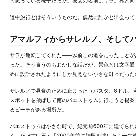
と思っている様子だった。彼女の名前はサラ。私と同
道中旅行とはそういうものだ。偶然に誰かと出会って
アマルフィからサレルノ、そして
サラが運転してくれた——以前この道を走ったことが
った。そう言うのもおかしな話だが、景色とは文字通
めに設計されたようにしか見えない小さな町々だった
サレルノで昼食のために止まった（パスタ、8ドル、
スポットを飛ばして南のパエストゥムに行こうと提案
るビーチがある場所だ。
パエストゥムは小さな町で、紀元前600年に建てら
く、ただ古い石と「2600年前の神殿を壊したら一生