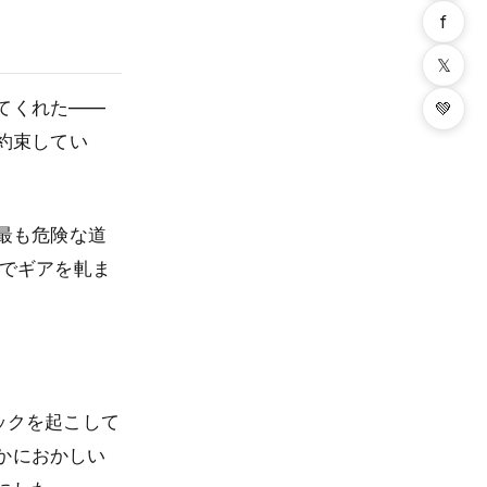
f
𝕏
てくれた——
💚
約束してい
最も危険な道
坂でギアを軋ま
ックを起こして
かにおかしい