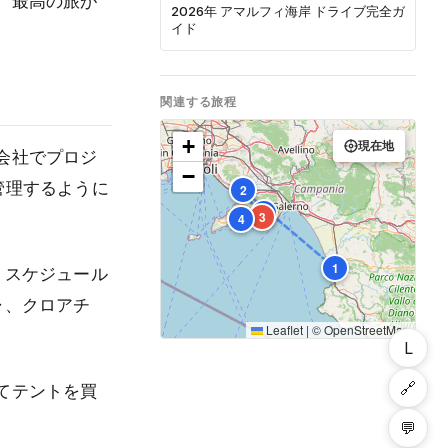
、最高の旅が
2026年 アマルフィ海岸 ドライブ完全ガ
イド
関連する旅程
+
現在地
会社でプロジ
−
管理するように
2
5
3
4
1
、スケジュール
ャ、クロアチ
Leaflet
|
©
OpenStreetMap
L
🔗
てテントを買
💬