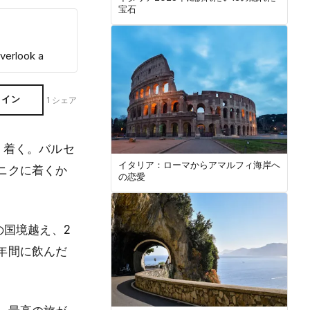
宝石
verlook a
ライン
1 シェア
り着く。バルセ
イタリア：ローマからアマルフィ海岸へ
ニクに着くか
の恋愛
の国境越え、2
年間に飲んだ