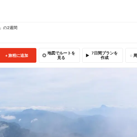
」の2週間
地図でルートを
7日間プランを
旅程に追加
周
見る
作成