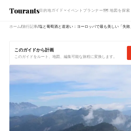
メインコンテンツへスキップ
Tourants
ガイド
目的地
イベント
プランナー
🗺 地図を探索
ホーム
/
旅行記事
/
塩と葡萄酒と道迷い：ヨーロッパで最も美しい「失敗
このガイドから計画
このガイドをルート、地図、編集可能な旅程に変換します。