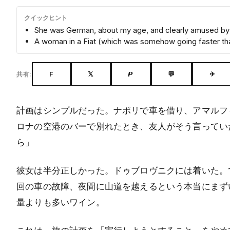
クイックヒント
She was German, about my age, and clearly amused by
A woman in a Fiat (which was somehow going faster than
F
𝕏
𝙋
💬
✈
共有:
計画はシンプルだった。ナポリで車を借り、アマルフ
ロナの空港のバーで別れたとき、友人がそう言ってい
ら」
彼女は半分正しかった。ドゥブロヴニクには着いた。
回の車の故障、夜間に山道を越えるという本当にまず
量よりも多いワイン。