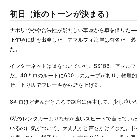
初日（旅のトーンが決まる）
ナポリでやや合法性が疑わしい車屋から車を借りた—
正午頃に街を出発した。アマルフィ海岸は有名だ。必ず
た。
インターネットは嘘をついていた。SS163、アマル
だ。40キロのルートに600ものカーブがあり、物
せ、下り坂でブレーキから煙を上げる。
8キロほど進んだところで路肩に停車して、少し泣い
(私のレンタカーよりなぜか速いスピードで走ってい
いるのに気がついて、大丈夫かと声をかけてきた。ド