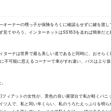
—オーナーの甥っ子が保険をろくに確認もせずに鍵を渡し
見てやろう。インターネットはSS163を走れば簡単だと
フィターナは世界で最も美しい道であると同時に、おそらく
理的に不可能に思えるコーナーで車がすれ違い、バスは上り
た。
た)フィアットの女性が、景色の良い展望台で私が軽くパニ
イツ人で、私と同い年くらい、私のうろたえっぷりを明ら