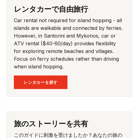
レンタカーで自由旅行
Car rental not required for island hopping - all
islands are walkable and connected by ferries.
However, in Santorini and Mykonos, car or
ATV rental ($40-60/day) provides flexibility
for exploring remote beaches and villages.
Focus on ferry schedules rather than driving
when island hopping.
レンタカーを探す
旅のストーリーを共有
このガイドに刺激を受けましたか？あなたの旅の