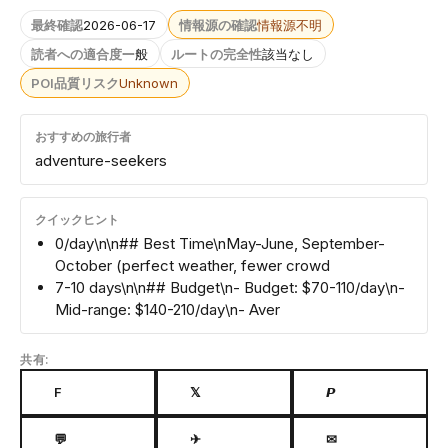
最終確認
2026-06-17
情報源の確認
情報源不明
読者への適合度
一般
ルートの完全性
該当なし
POI品質リスク
Unknown
おすすめの旅行者
adventure-seekers
クイックヒント
0/day\n\n## Best Time\nMay-June, September-
October (perfect weather, fewer crowd
7-10 days\n\n## Budget\n- Budget: $70-110/day\n-
Mid-range: $140-210/day\n- Aver
共有:
F
𝕏
𝙋
💬
✈
✉