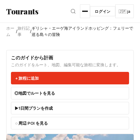
メインコンテンツへスキップ
Tourants
ログイン
🇯🇵 ja
ホー
旅行記
ギリシャ・エーゲ海アイランドホッピング：フェリーで
/
/
ム
事
巡る島々の冒険
このガイドから計画
このガイドをルート、地図、編集可能な旅程に変換します。
旅程に追加
地図でルートを見る
1日間プランを作成
周辺 POI を見る