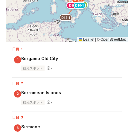
D11-1
D9-1
D10-1
D14-1
Leaflet
|
©
OpenStreetMap
日目 1
Bergamo Old City
1
🧭
観光スポット
▾
日目 2
Borromean Islands
2
🧭
観光スポット
▾
日目 3
Sirmione
3