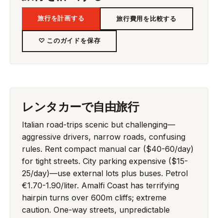
旅行を計画する
旅行費用を比較する
♡ このガイドを保存
レンタカーで自由旅行
Italian road-trips scenic but challenging—
aggressive drivers, narrow roads, confusing
rules. Rent compact manual car ($40-60/day)
for tight streets. City parking expensive ($15-
25/day)—use external lots plus buses. Petrol
€1.70-1.90/liter. Amalfi Coast has terrifying
hairpin turns over 600m cliffs; extreme
caution. One-way streets, unpredictable