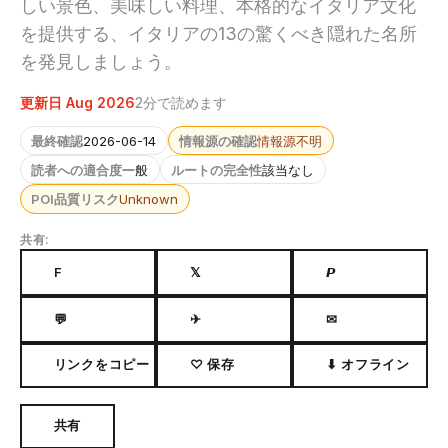
しい景色、美味しい料理、本格的なイタリア文化
を提供する、イタリアの13の驚くべき隠れた名所
を発見しましょう。
更新日 Aug 2026
2分で読めます
最終確認
2026-06-14
情報源の確認
情報源不明
読者への適合度
一般
ルートの完全性
該当なし
POI品質リスク
Unknown
共有:
F
𝕏
𝙋
💬
✈
✉
リンクをコピー
♡ 保存
⬇ オフライン
共有