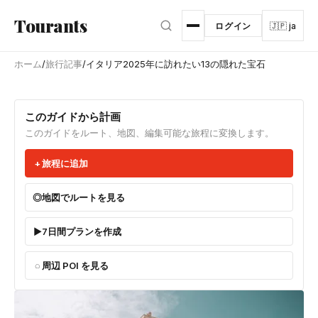
メインコンテンツへスキップ
Tourants
ログイン
🇯🇵 ja
ホーム
/
旅行記事
/
イタリア2025年に訪れたい13の隠れた宝石
このガイドから計画
このガイドをルート、地図、編集可能な旅程に変換します。
旅程に追加
地図でルートを見る
7日間プランを作成
周辺 POI を見る