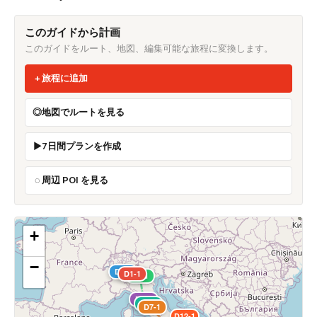
このガイドから計画
このガイドをルート、地図、編集可能な旅程に変換します。
旅程に追加
地図でルートを見る
7日間プランを作成
周辺 POI を見る
+
−
D2-1
D1-1
D3-1
D5-1
D6-1
D7-1
D12-1