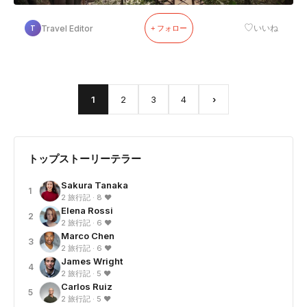
♡
Travel Editor
いいね
T
+ フォロー
1
2
3
4
›
トップストーリーテラー
Sakura Tanaka
1
2 旅行記 · 8 ❤
Elena Rossi
2
2 旅行記 · 6 ❤
Marco Chen
3
2 旅行記 · 6 ❤
James Wright
4
2 旅行記 · 5 ❤
Carlos Ruiz
5
2 旅行記 · 5 ❤