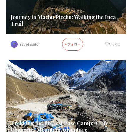
Journey to Machu Picchu: Walking the Inca
Trail
♡
Travel Editor
いいね
T
+ フォロー
Trekking the Everest Base Camp: A Life-
Changing Mountain Adventure