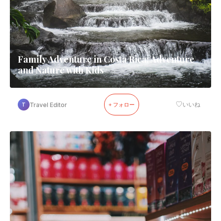
Family Adventure in Costa Rica: Adventure
and Nature with Kids
♡
Travel Editor
いいね
T
+ フォロー