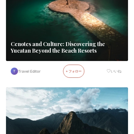
Cenotes and Culture: Discovering the
Yucatan Beyond the Beach Resorts
♡
Travel Editor
いいね
T
+ フォロー