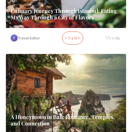
Culinary Journey Through Istanbul: Eating
My Way Through a City of Flavors
♡
Travel Editor
いいね
T
+ フォロー
A Honeymoon in Bali: Romance, Temples,
and Connection