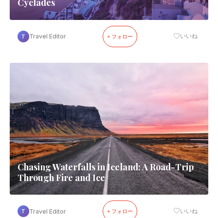
Cyclades
♡
Travel Editor
いいね
T
+ フォロー
Chasing Waterfalls in Iceland: A Road-Trip
Through Fire and Ice
♡
Travel Editor
いいね
T
+ フォロー