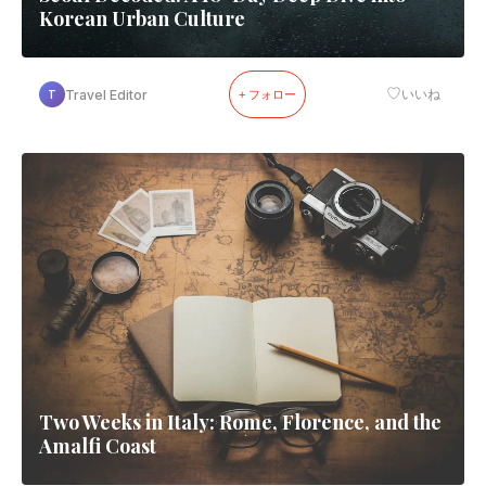
Korean Urban Culture
♡
Travel Editor
いいね
T
+ フォロー
Two Weeks in Italy: Rome, Florence, and the
Amalfi Coast