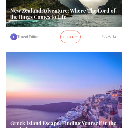
New Zealand Adventure: Where The Lord of
the Rings Comes to Life
♡
Travel Editor
いいね
T
+ フォロー
Greek Island Escape: Finding Yourself in the