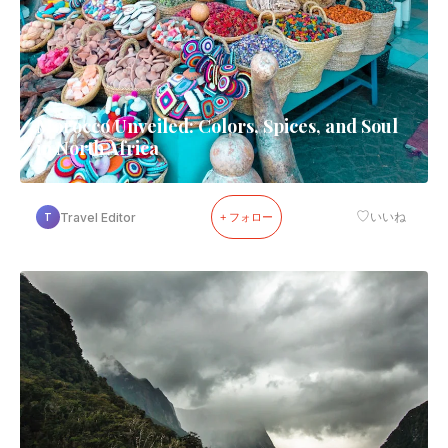
Morocco Unveiled: Colors, Spices, and Soul
in North Africa
♡
Travel Editor
いいね
T
+ フォロー