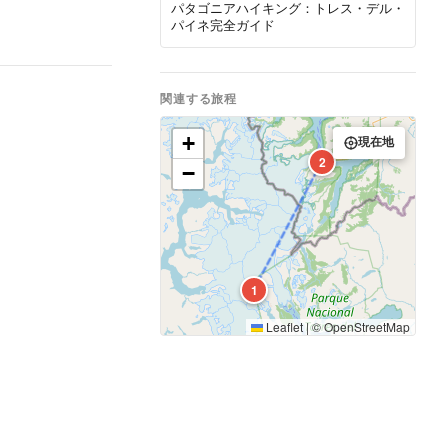
パタゴニアハイキング：トレス・デル・
パイネ完全ガイド
関連する旅程
+
現在地
2
−
1
Leaflet
|
©
OpenStreetMap