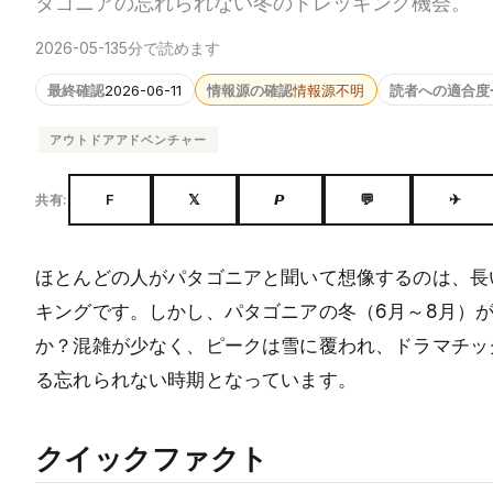
タゴニアの忘れられない冬のトレッキング機会。
2026-05-13
5分で読めます
最終確認
2026-06-11
情報源の確認
情報源不明
読者への適合度
アウトドアアドベンチャー
F
𝕏
𝙋
💬
✈
共有:
ほとんどの人がパタゴニアと聞いて想像するのは、長
キングです。しかし、パタゴニアの冬（6月～8月）
か？混雑が少なく、ピークは雪に覆われ、ドラマチッ
る忘れられない時期となっています。
クイックファクト