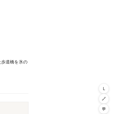
た歩道橋を氷の
L
🔗
💬