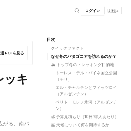
ログイン
🇯🇵 ja
目次
クイックファクト
辺 POI を見る
なぜ冬のパタゴニアを訪れるのか？
🏔️ トップ冬のトレッキング目的地
トーレス・デル・パイネ国立公園
レッキ
（チリ）
エル・チャルテンとフィッツロイ
（アルゼンチン）
ペリト・モレノ氷河（アルゼンチ
ン）
💰 予算見積もり（10日間1人あたり）
広がる、南パ
🥶 天候について何を期待するか