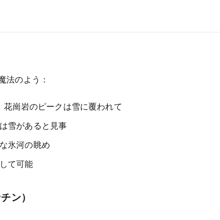
魔法のよう：
グ、花崗岩のピークは雪に覆われて
は雪があると見事
な氷河の眺め
して可能
ンチン）