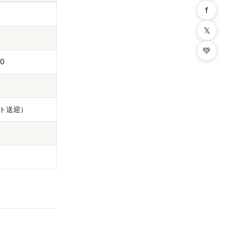
f
𝕏
💚
0
ート送迎）