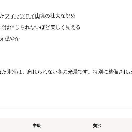
た
フィッツロイ山
塊の壮大な眺め
では信じられないほど美しく見える
え穏やか
まれた氷河は、忘れられない冬の光景です。特別に整備され
）
中級
贅沢