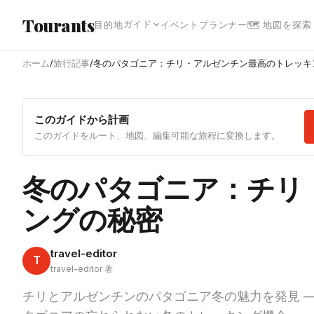
メインコンテンツへスキップ
Tourants
ガイド
目的地
イベント
プランナー
🗺 地図を探索
ホーム
/
旅行記事
/
冬のパタゴニア：チリ・アルゼンチン最高のトレッキ
このガイドから計画
このガイドをルート、地図、編集可能な旅程に変換します。
冬のパタゴニア：チリ
ングの秘密
travel-editor
T
travel-editor 著
チリとアルゼンチンのパタゴニア冬の魅力を発見 