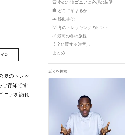
🎒 冬のパタゴニアに必須の装備
🏨 どこに泊まるか
🚗 移動手段
💡 冬のトレッキングのヒント
✅ 最高の冬の旅程
安全に関する注意点
まとめ
ライン
近くを探索
の夏のトレッ
をご存知です
ゴニアを訪れ