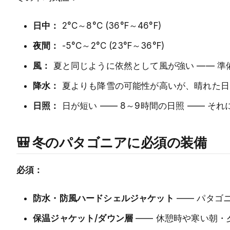
日中：
2°C～8°C (36°F～46°F)
夜間：
-5°C～2°C (23°F～36°F)
風：
夏と同じように依然として風が強い —— 準
降水：
夏よりも降雪の可能性が高いが、晴れた日
日照：
日が短い —— 8～9時間の日照 —— そ
🎒 冬のパタゴニアに必須の装備
必須：
防水・防風ハードシェルジャケット
—— パタゴ
保温ジャケット/ダウン層
—— 休憩時や寒い朝・