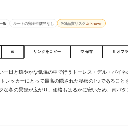
一般
ルートの完全性
該当なし
POI品質リスク
Unknown
リンクをコピー
♡ 保存
⬇ オフ
✉
い一日と穏やかな気温の中で行うトーレス・デル・パイネ
がトレッカーにとって最高の隠された秘密の1つであること
クな冬の景観が広がり、価格もはるかに安いため、南パタ