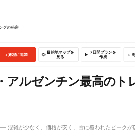
ングの秘密
目的地マップを
7日間プランを
旅程に追加
周
見る
作成
・アルゼンチン最高のト
—— 混雑が少なく、価格が安く、雪に覆われたピークが