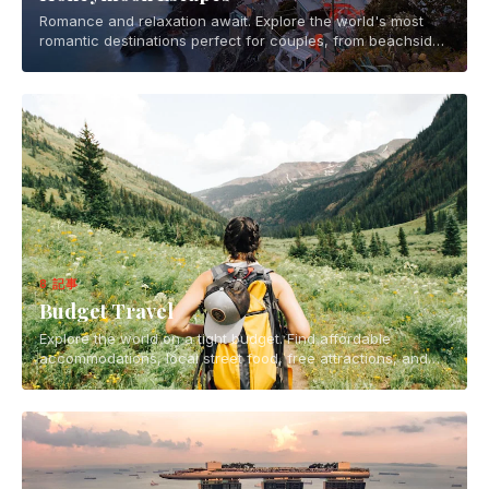
Romance and relaxation await. Explore the world's most
romantic destinations perfect for couples, from beachside
getaways to mountain retreats.
8 記事
Budget Travel
Explore the world on a tight budget. Find affordable
accommodations, local street food, free attractions, and
smart travel hacks for backpackers and budget-conscious
travelers.