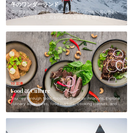
冬のワンダーランド
雪に包まれた冬の世界へ。オーロラ観賞ツアーから居心地よい
スキーリゾートまで、息をのむような雪景色を体験しましょ
う。
10 記事
Food & Culture
Journey through food-focused travel destinations. Explore
culinary adventures, food markets, cooking classes, and
the vibrant food scenes of the world.