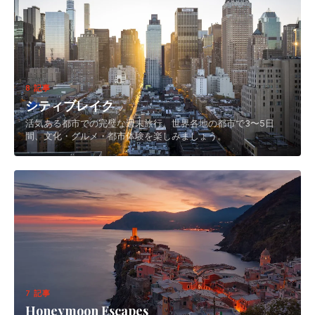
8 記事
シティブレイク
活気ある都市での完璧な週末旅行。世界各地の都市で3〜5日
間、文化・グルメ・都市体験を楽しみましょう。
7 記事
Honeymoon Escapes