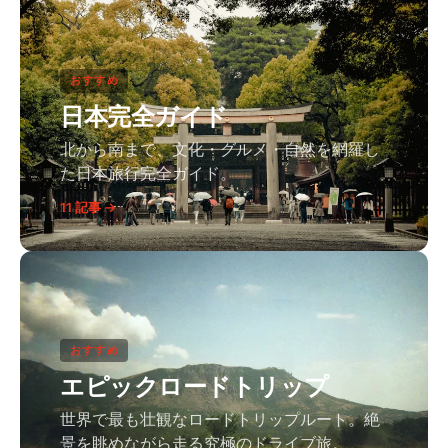
おすすめ
日本完全ガイド
北から南まで、文化・グルメ・自然を網羅し
た日本旅行完全ガイド。
11 記事 →
おすすめ
エピックロードトリップ
世界で最も壮観なロードトリップルート。絶
景を眺めながら走る究極のドライブ旅。