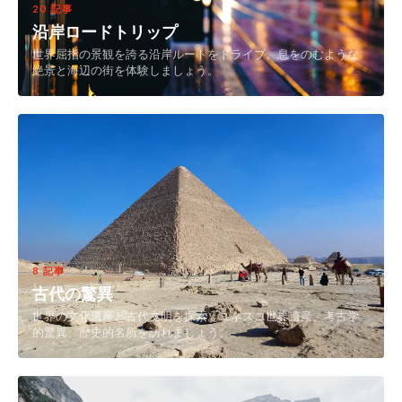
20 記事
沿岸ロードトリップ
世界屈指の景観を誇る沿岸ルートをドライブ。息をのむような
絶景と海辺の街を体験しましょう。
8 記事
古代の驚異
世界の文化遺産と古代文明を探索。ユネスコ世界遺産、考古学
的驚異、歴史的名所を訪れましょう。