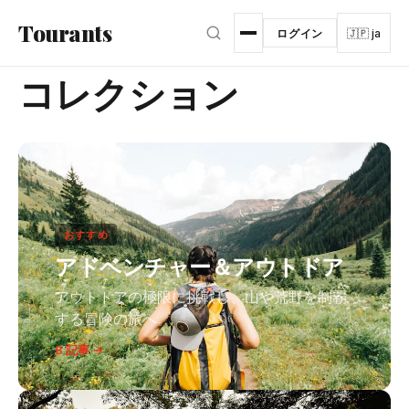
メインコンテンツへスキップ
Tourants
ログイン
🇯🇵 ja
コレクション
おすすめ
アドベンチャー＆アウトドア
アウトドアの極限に挑戦し、山や荒野を制覇
する冒険の旅へ。
8 記事 →