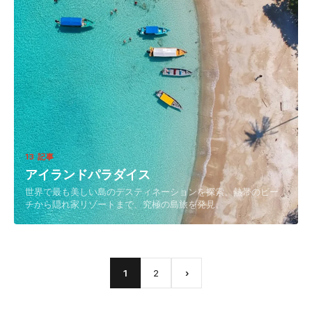
13 記事
アイランドパラダイス
世界で最も美しい島のデスティネーションを探索。熱帯のビー
チから隠れ家リゾートまで、究極の島旅を発見。
1
2
›