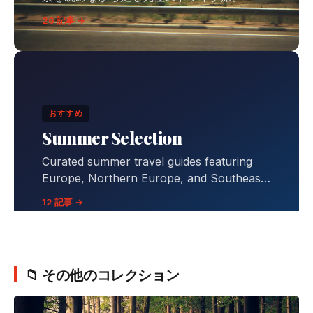
26 記事 →
おすすめ
Summer Selection
Curated summer travel guides featuring
Europe, Northern Europe, and Southeast
Asia destinations with comprehensive
12 記事 →
itineraries, budgets, and travel tips.
📁 その他のコレクション