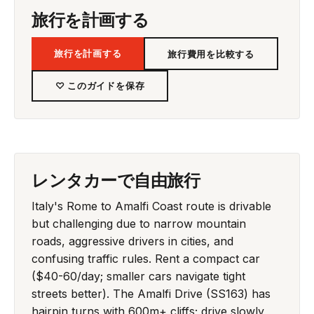
旅行を計画する
旅行を計画する
旅行費用を比較する
♡ このガイドを保存
レンタカーで自由旅行
Italy's Rome to Amalfi Coast route is drivable
but challenging due to narrow mountain
roads, aggressive drivers in cities, and
confusing traffic rules. Rent a compact car
($40-60/day; smaller cars navigate tight
streets better). The Amalfi Drive (SS163) has
hairpin turns with 600m+ cliffs; drive slowly