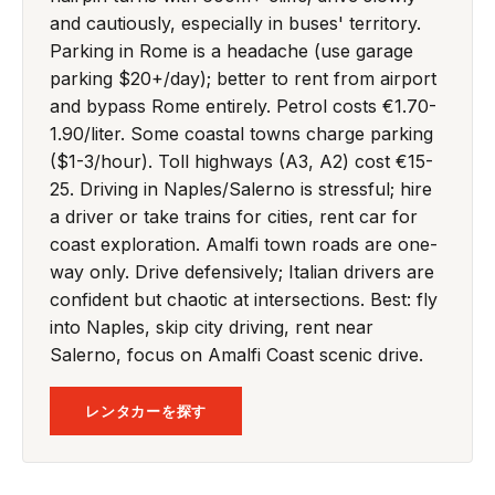
and cautiously, especially in buses' territory.
Parking in Rome is a headache (use garage
parking $20+/day); better to rent from airport
and bypass Rome entirely. Petrol costs €1.70-
1.90/liter. Some coastal towns charge parking
($1-3/hour). Toll highways (A3, A2) cost €15-
25. Driving in Naples/Salerno is stressful; hire
a driver or take trains for cities, rent car for
coast exploration. Amalfi town roads are one-
way only. Drive defensively; Italian drivers are
confident but chaotic at intersections. Best: fly
into Naples, skip city driving, rent near
Salerno, focus on Amalfi Coast scenic drive.
レンタカーを探す