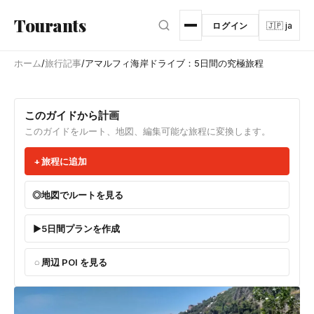
メインコンテンツへスキップ
Tourants
ログイン
🇯🇵 ja
ホーム
/
旅行記事
/
アマルフィ海岸ドライブ：5日間の究極旅程
このガイドから計画
このガイドをルート、地図、編集可能な旅程に変換します。
旅程に追加
地図でルートを見る
5日間プランを作成
周辺 POI を見る