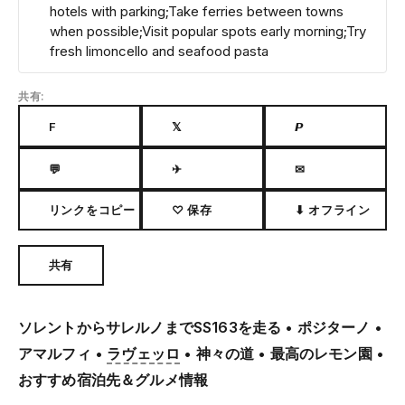
hotels with parking;Take ferries between towns
when possible;Visit popular spots early morning;Try
fresh limoncello and seafood pasta
共有:
F
𝕏
𝙋
💬
✈
✉
リンクをコピー
♡ 保存
⬇ オフライン
共有
ソレントからサレルノまでSS163を走る • ポジターノ •
アマルフィ •
ラヴェッロ
• 神々の道 • 最高のレモン園 •
おすすめ宿泊先＆グルメ情報