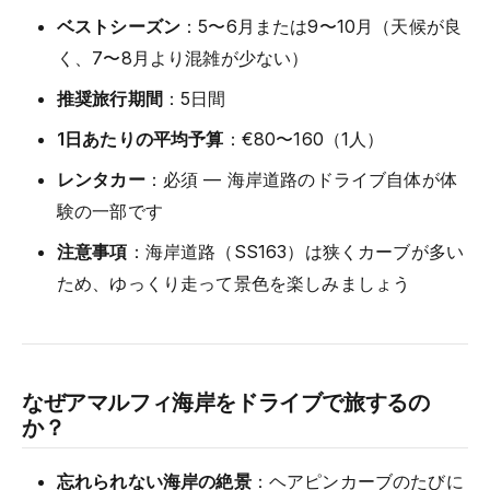
ベストシーズン
：5〜6月または9〜10月（天候が良
く、7〜8月より混雑が少ない）
推奨旅行期間
：5日間
1日あたりの平均予算
：€80〜160（1人）
レンタカー
：必須 — 海岸道路のドライブ自体が体
験の一部です
注意事項
：海岸道路（SS163）は狭くカーブが多い
ため、ゆっくり走って景色を楽しみましょう
なぜアマルフィ海岸をドライブで旅するの
か？
忘れられない海岸の絶景
：ヘアピンカーブのたびに