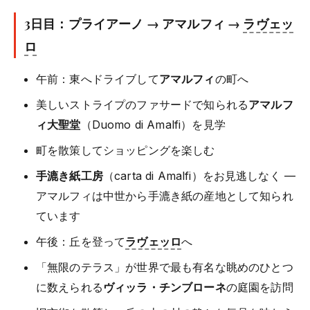
3日目：プライアーノ → アマルフィ →
ラヴェッ
ロ
午前：東へドライブして
アマルフィ
の町へ
美しいストライプのファサードで知られる
アマルフ
ィ大聖堂
（Duomo di Amalfi）を見学
町を散策してショッピングを楽しむ
手漉き紙工房
（carta di Amalfi）をお見逃しなく —
アマルフィは中世から手漉き紙の産地として知られ
ています
午後：丘を登って
ラヴェッロ
へ
「無限のテラス」が世界で最も有名な眺めのひとつ
に数えられる
ヴィッラ・チンブローネ
の庭園を訪問