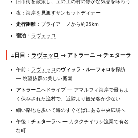
旧市街を散策し、丘の上の村の静かな気品を味わう
夜：海岸を見渡すサンセットディナー
走行距離
：プライアーノから約25km
宿泊
：
ラヴェッロ
4日目：
ラヴェッロ
→ アトラーニ → チェターラ
午前：
ラヴェッロ
の
ヴィッラ・ルーフォロ
を探訪
— 眺望抜群の美しい庭園
アトラーニ
へドライブ — アマルフィ海岸で最もよ
く保存された漁村で、近隣より観光客が少ない
細い路地を歩いて海のすぐそばにある中央広場へ
午後：
チェターラ
へ — カタクチイワシ漁業で有名
な町