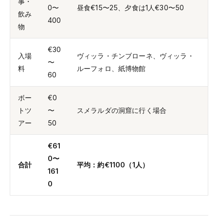
事・
0〜
昼食€15〜25、夕食は1人€30〜50
飲み
400
物
€30
入場
ヴィッラ・チンブローネ、ヴィッラ・
〜
料
ルーフォロ、紙博物館
60
ボー
€0
トツ
〜
スメラルダの洞窟に行く場合
アー
50
€61
0〜
合計
平均：約€1100（1人）
161
0