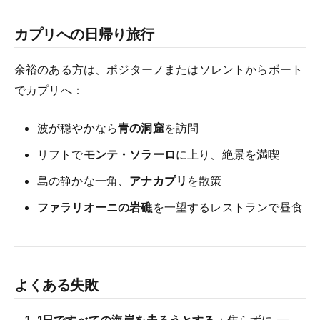
カプリへの日帰り旅行
余裕のある方は、ポジターノまたはソレントからボート
でカプリへ：
波が穏やかなら
青の洞窟
を訪問
リフトで
モンテ・ソラーロ
に上り、絶景を満喫
島の静かな一角、
アナカプリ
を散策
ファラリオーニの岩礁
を一望するレストランで昼食
よくある失敗
1日ですべての海岸を走ろうとする
：焦らずに —