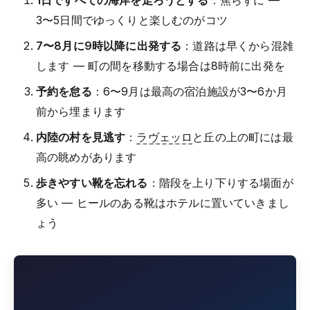
3〜5日間でゆっくりと楽しむのがコツ
7〜8月に9時以降に出発する
：道路は早くから混雑
します — 町の間を移動する場合は8時前に出発を
予約を怠る
：6〜9月は最高の宿泊施設が3〜6か月
前から埋まります
内陸の村を見逃す
：
ラヴェッロ
と丘の上の町には最
高の眺めがあります
歩きやすい靴を忘れる
：階段を上り下りする場面が
多い — ヒールのある靴はホテルに置いていきまし
ょう