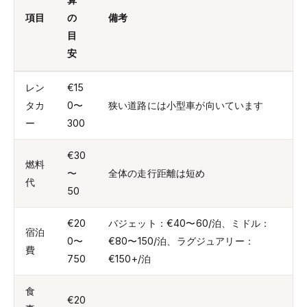
項目
の
備考
目
安
レン
€15
タカ
0〜
狭い道路には小型車が向いています
ー
300
€30
燃料
〜
全体の走行距離は短め
代
50
€20
バジェット：€40〜60/泊、ミドル：
宿泊
0〜
€80〜150/泊、ラグジュアリー：
費
750
€150+/泊
食
€20