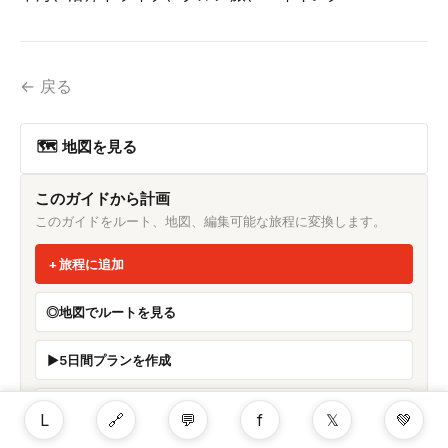
← 戻る
🗺 地図を見る
このガイドから計画
このガイドをルート、地図、編集可能な旅程に変換します。
旅程に追加
地図でルートを見る
5日間プランを作成
周辺 POI を見る
L
🔗
💬
f
𝕏
💚