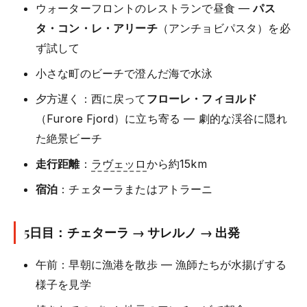
ウォーターフロントのレストランで昼食 —
パス
タ・コン・レ・アリーチ
（アンチョビパスタ）を必
ず試して
小さな町のビーチで澄んだ海で水泳
夕方遅く：西に戻って
フローレ・フィヨルド
（Furore Fjord）に立ち寄る — 劇的な渓谷に隠れ
た絶景ビーチ
走行距離
：
ラヴェッロ
から約15km
宿泊
：チェターラまたはアトラーニ
5日目：チェターラ → サレルノ → 出発
午前：早朝に漁港を散歩 — 漁師たちが水揚げする
様子を見学