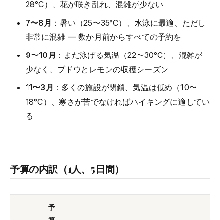
28°C）、花が咲き乱れ、混雑が少ない
7〜8月
：暑い（25〜35°C）、水泳に最適、ただし
非常に混雑 — 数か月前からすべての予約を
9〜10月
：まだ泳げる気温（22〜30°C）、混雑が
少なく、ブドウとレモンの収穫シーズン
11〜3月
：多くの施設が閉鎖、気温は低め（10〜
18°C）、寒さが苦でなければハイキングに適してい
る
予算の内訳（1人、5日間）
予
算