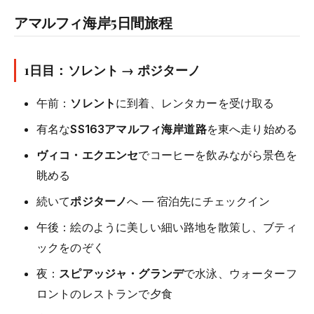
アマルフィ海岸5日間旅程
1日目：ソレント → ポジターノ
午前：
ソレント
に到着、レンタカーを受け取る
有名な
SS163アマルフィ海岸道路
を東へ走り始める
ヴィコ・エクエンセ
でコーヒーを飲みながら景色を
眺める
続いて
ポジターノ
へ — 宿泊先にチェックイン
午後：絵のように美しい細い路地を散策し、ブティ
ックをのぞく
夜：
スピアッジャ・グランデ
で水泳、ウォーターフ
ロントのレストランで夕食