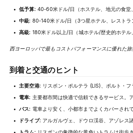
低予算:
40-60米ドル/日（ホステル、地元の食
中級:
80-140米ドル/日（3つ星ホテル、レス
高級:
180米ドル以上/日（城ホテル/歴史的ホテ
西ヨーロッパで最もコストパフォーマンスに優れた旅
到着と交通のヒント
主要空港:
リスボン・ポルテラ (LIS)、ポルト・フ
電車:
主要都市間は快適で信頼できるサービス。
バス:
電車より安く、小都市までよくカバーされ
ドライブ:
アルガルヴェ、ドウロ渓谷、アゾレス
トラム:
リスボンの象徴的な黄色いトラムは街歩き