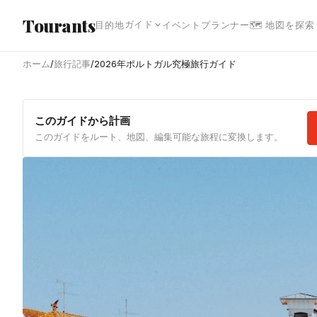
メインコンテンツへスキップ
Tourants
ガイド
目的地
イベント
プランナー
🗺 地図を探索
ホーム
/
旅行記事
/
2026年ポルトガル究極旅行ガイド
このガイドから計画
このガイドをルート、地図、編集可能な旅程に変換します。