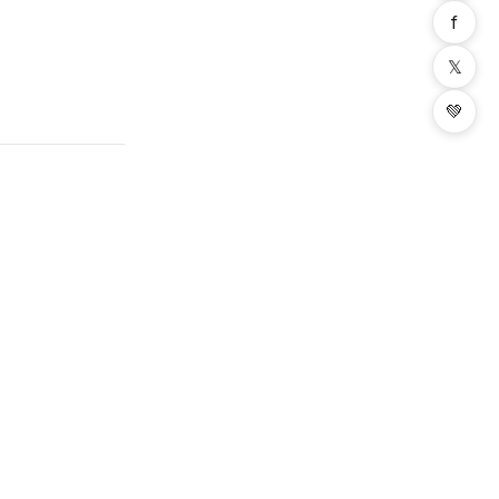
f
𝕏
💚