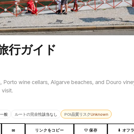
極旅行ガイド
, Porto wine cellars, Algarve beaches, and Douro vine
visit.
一般
ルートの完全性
該当なし
POI品質リスク
Unknown
リンクをコピー
♡ 保存
⬇ オフ
✉