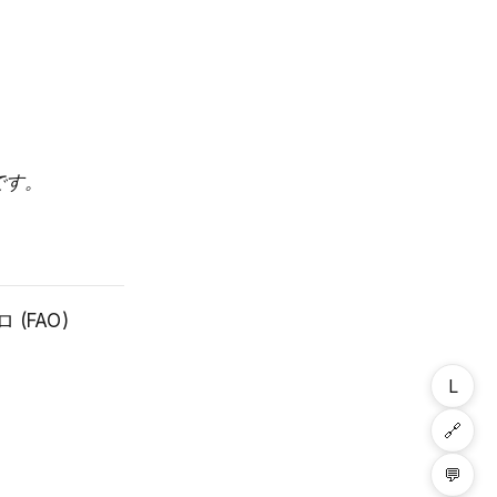
です。
(FAO)
L
🔗
💬