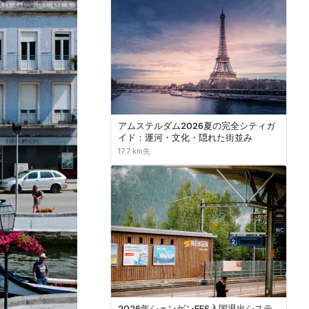
アムステルダム2026夏の完全シティガ
イド：運河・文化・隠れた街並み
17.7 km先
2026年シェンゲンEES入国退出システ