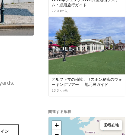
ム：必須旅行ガイド
22.0 km先
アルファマの秘境：リスボン秘密のウォ
yards.
ーキングツアー — 地元民ガイド
23.3 km先
関連する旅程
+
現在地
ライン
−