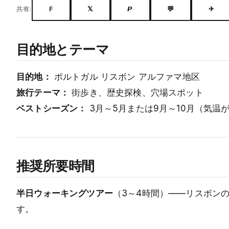
F
𝕏
𝙋
💬
✈
共有:
目的地とテーマ
目的地：
ポルトガル リスボン アルファマ地区
旅行テーマ：
街歩き、歴史探検、穴場スポット
ベストシーズン：
3月～5月または9月～10月（気温
推奨所要時間
半日ウォーキングツアー
（3～4時間）——リスボン
す。