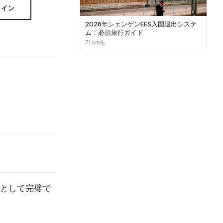
ライン
2026年シェンゲンEES入国退出システ
ム：必須旅行ガイド
7.1 km先
部として完璧で