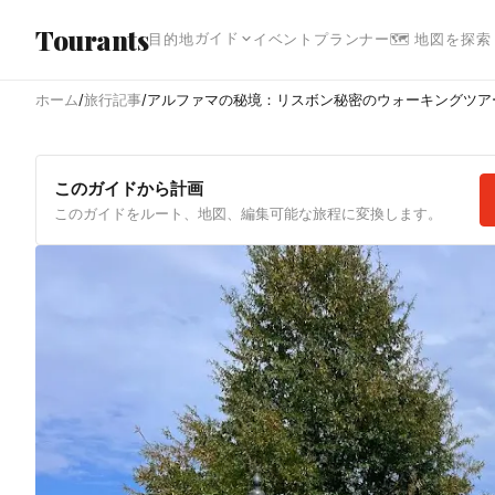
メインコンテンツへスキップ
Tourants
ガイド
目的地
イベント
プランナー
🗺 地図を探索
ホーム
/
旅行記事
/
アルファマの秘境：リスボン秘密のウォーキングツアー
このガイドから計画
このガイドをルート、地図、編集可能な旅程に変換します。