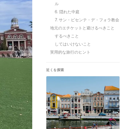
ル
6. 隠れた中庭
7. サン・ビセンテ・デ・フォラ教会
地元のエチケットと避けるべきこと
するべきこと
してはいけないこと
実用的な旅行のヒント
近くを探索