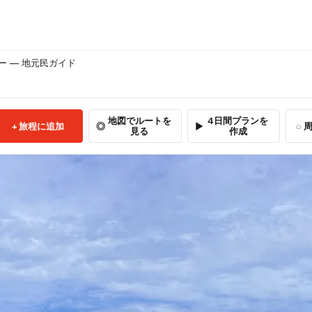
 — 地元民ガイド
地図でルートを
4日間プランを
旅程に追加
周
見る
作成