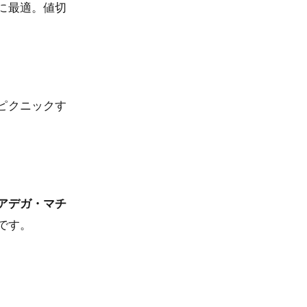
に最適。値切
ピクニックす
アデガ・マチ
です。