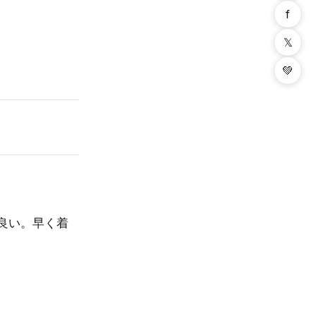
f
𝕏
💚
良い。早く着