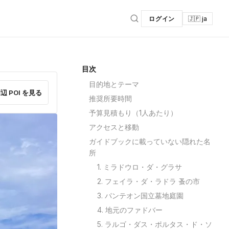
ログイン
🇯🇵 ja
目次
目的地とテーマ
辺 POI を見る
推奨所要時間
予算見積もり（1人あたり）
アクセスと移動
ガイドブックに載っていない隠れた名
所
1. ミラドウロ・ダ・グラサ
2. フェイラ・ダ・ラドラ 蚤の市
3. パンテオン国立墓地庭園
4. 地元のファドバー
5. ラルゴ・ダス・ポルタス・ド・ソ