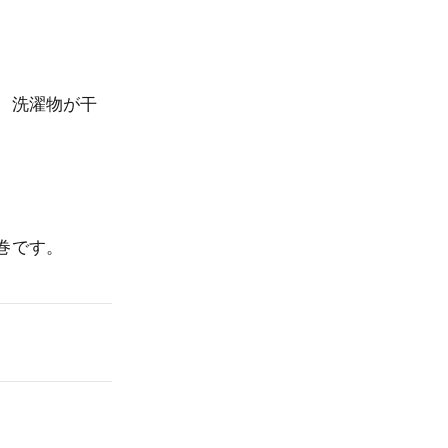
、洗濯物が干
巻です。