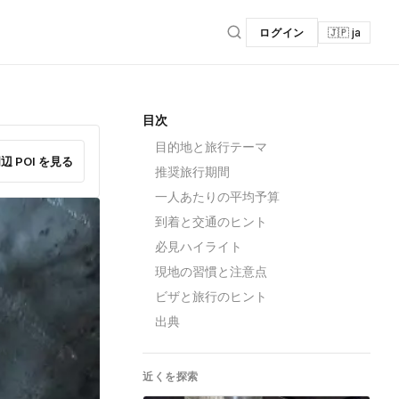
ログイン
🇯🇵 ja
目次
目的地と旅行テーマ
辺 POI を見る
推奨旅行期間
一人あたりの平均予算
到着と交通のヒント
必見ハイライト
現地の習慣と注意点
ビザと旅行のヒント
出典
近くを探索