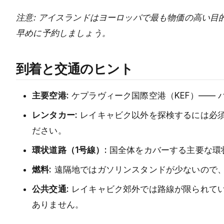
注意: アイスランドはヨーロッパで最も物価の高い目
早めに予約しましょう。
到着と交通のヒント
主要空港:
ケプラヴィーク国際空港（KEF）—— 
レンタカー:
レイキャビク以外を探検するには必須
ださい。
環状道路（1号線）:
国全体をカバーする主要な環状
燃料:
遠隔地ではガソリンスタンドが少ないので
公共交通:
レイキャビク郊外では路線が限られてい
ありません。