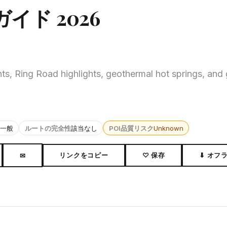
ド 2026
s, Ring Road highlights, geothermal hot springs, and g
一般
ルートの完全性
該当なし
POI品質リスク
Unknown
リンクをコピー
♡ 保存
⬇ オフ
✉