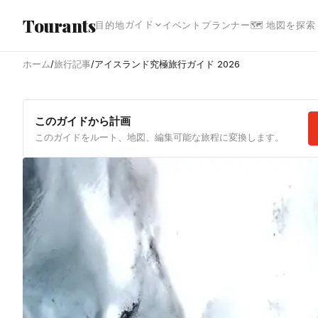
メインコンテンツへスキップ
Tourants
ガイド
目的地
イベント
プランナー
🗺 地図を探索
ホーム
/
旅行記事
/
アイスランド究極旅行ガイド 2026
このガイドから計画
このガイドをルート、地図、編集可能な旅程に変換します。