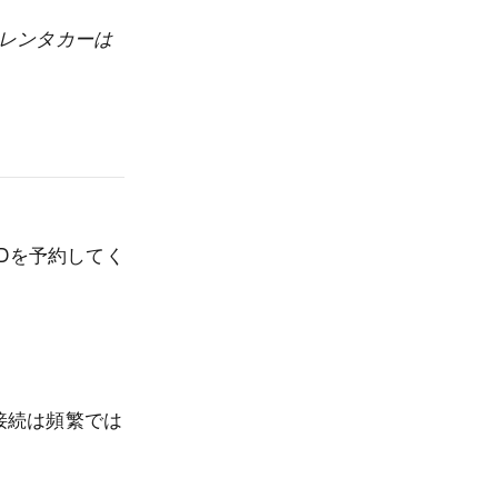
とレンタカーは
Dを予約してく
。
接続は頻繁では