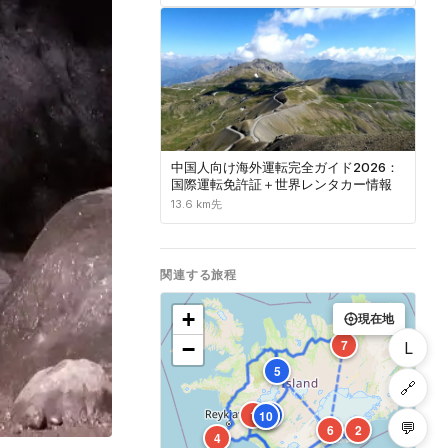
中国人向け海外運転完全ガイド2026：
国際運転免許証＋世界レンタカー情報
13.6 km先
関連する旅程
+
現在地
7
−
L
5
🔗
1
8
10
9
💬
6
2
4