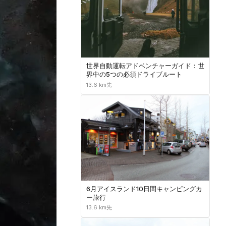
世界自動運転アドベンチャーガイド：世
界中の5つの必須ドライブルート
13.6 km先
6月アイスランド10日間キャンピングカ
ー旅行
13.6 km先