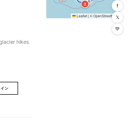
3
f
Leaflet
|
©
OpenStreetMap
𝕏
💚
lacier hikes.
ライン