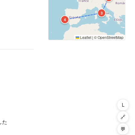
3
4
Leaflet
|
©
OpenStreetMap
L
🔗
した
💬