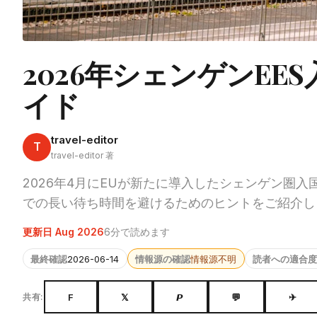
2026年シェンゲンE
イド
travel-editor
T
travel-editor 著
2026年4月にEUが新たに導入したシェンゲン圏
での長い待ち時間を避けるためのヒントをご紹介し
更新日 Aug 2026
6分で読めます
最終確認
2026-06-14
情報源の確認
情報源不明
読者への適合度
F
𝕏
𝙋
💬
✈
共有: