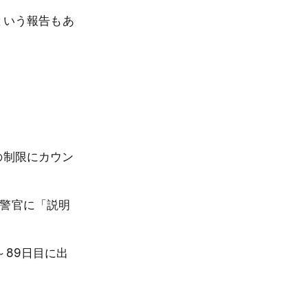
という報告もあ
の制限にカウン
な警官に「説明
～89日目に出