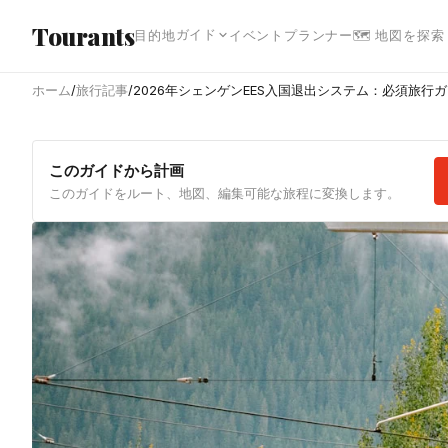
メインコンテンツへスキップ
Tourants
ガイド
目的地
イベント
プランナー
🗺 地図を探索
ホーム
/
旅行記事
/
2026年シェンゲンEES入国退出システム：必須旅行
このガイドから計画
このガイドをルート、地図、編集可能な旅程に変換します。