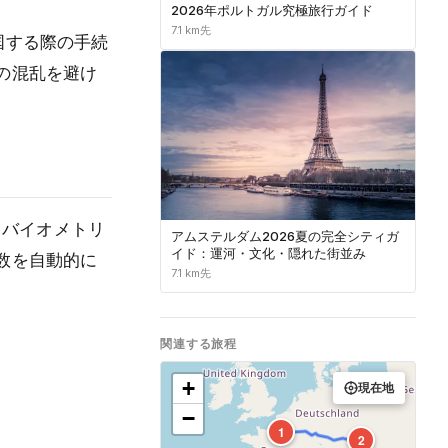
2026年ポルトガル究極旅行ガイド
7.1 km先
国する際の手続
の混乱を避け
。バイオメトリ
アムステルダム2026夏の完全シティガ
イド：運河・文化・隠れた街並み
数を自動的に
7.1 km先
関連する旅程
+
現在地
−
1
2