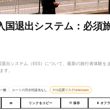
ES入国退出システム：必須
入国退出システム（EES）について、最新の旅行者体験を
ます。
一般
ルートの完全性
該当なし
POI品質リスク
Unknown
リンクをコピー
♡ 保存
⬇ オフ
✉