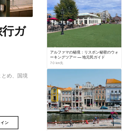
旅行ガ
アルファマの秘境：リスボン秘密のウォ
ーキングツアー — 地元民ガイド
7.0 km先
まとめ、国境
ライン