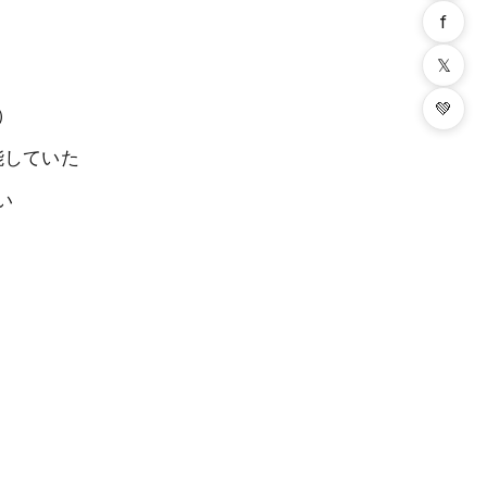
f
𝕏
💚
）
能していた
い