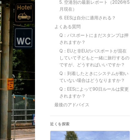
5. 空港別の最新レポート（2026年5
月現在）
6. EESは自分に適用される？
よくある質問
Q：パスポートにまだスタンプは押
されますか？
Q：EUと非EUのパスポートが混在
していて子どもと一緒に旅行するの
ですが、どうすればいいですか？
Q：到着したときにシステムが動い
ていない場合はどうなりますか？
Q：EESによって90日ルールは変更
されますか？
最後のアドバイス
近くを探索