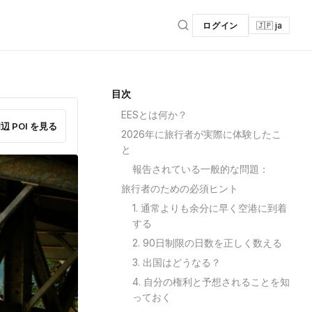
ログイン
🇯🇵 ja
目次
EESとは何か？
辺 POI を見る
2026年に旅行者が実際に体験したこ
と
報告されている一般的な問題：
旅行者のための必須ヒント
1. 通常よりも余分に早く空港に到着
する
2. 90日制限の日数を正しく数える
3. 出国はどうなる？
4. 自分の権利と予想されることを知
っておく