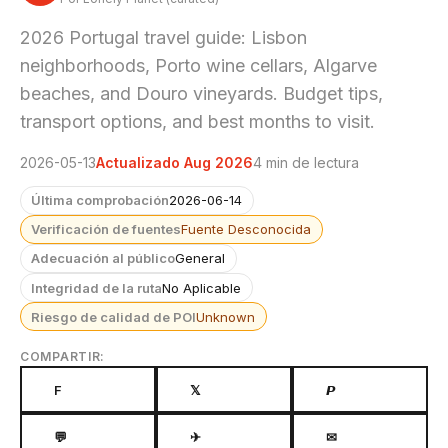
2026 Portugal travel guide: Lisbon
neighborhoods, Porto wine cellars, Algarve
beaches, and Douro vineyards. Budget tips,
transport options, and best months to visit.
2026-05-13
Actualizado Aug 2026
4 min de lectura
Última comprobación
2026-06-14
Verificación de fuentes
Fuente Desconocida
Adecuación al público
General
Integridad de la ruta
No Aplicable
Riesgo de calidad de POI
Unknown
COMPARTIR:
F
𝕏
𝙋
💬
✈
✉