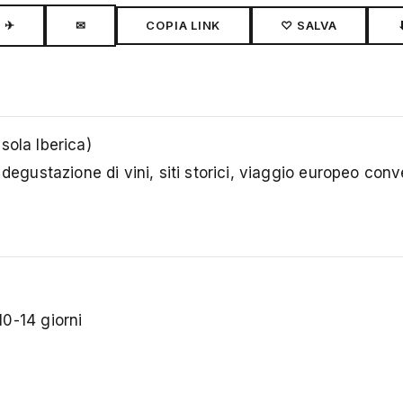
✈
✉
COPIA LINK
♡ SALVA
sola Iberica)
 degustazione di vini, siti storici, viaggio europeo con
0-14 giorni