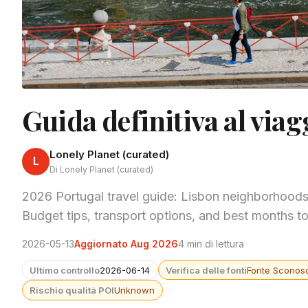
Guida definitiva al via
Lonely Planet (curated)
L
Di Lonely Planet (curated)
2026 Portugal travel guide: Lisbon neighborhoods
Budget tips, transport options, and best months to 
2026-05-13
Aggiornato Aug 2026
4 min di lettura
Ultimo controllo
2026-06-14
Verifica delle fonti
Fonte Sconosc
Rischio qualità POI
Unknown