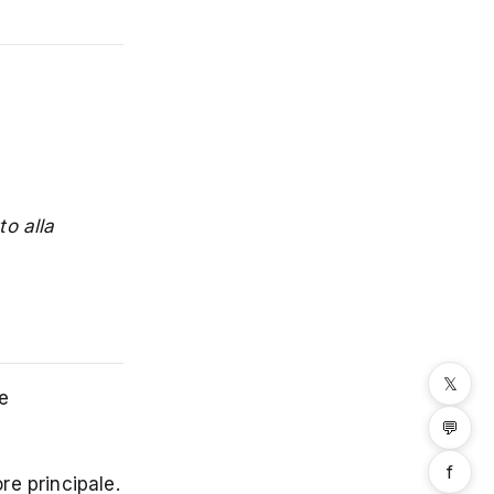
to alla
𝕏
e
💬
f
re principale.