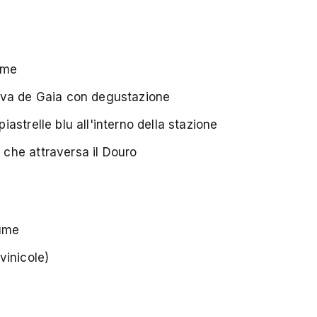
ume
 Nova de Gaia con degustazione
iastrelle blu all'interno della stazione
i che attraversa il Douro
iume
vinicole)