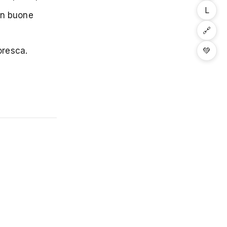
L
 in buone
🔗
💚
oresca.