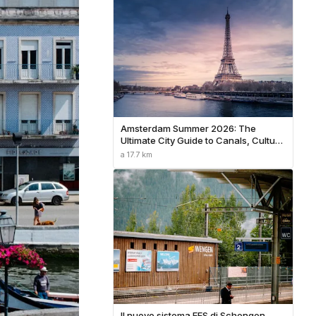
Amsterdam Summer 2026: The
Ultimate City Guide to Canals, Culture
& Hidden Neighborhoods
a 17.7 km
Il nuovo sistema EES di Schengen