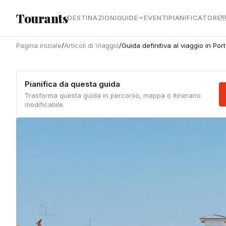
Vai al contenuto principale
Tourants
DESTINAZIONI
GUIDE
EVENTI
PIANIFICATORE

Pagina iniziale
/
Articoli di Viaggio
/
Guida definitiva al viaggio in Por
Pianifica da questa guida
Trasforma questa guida in percorso, mappa o itinerario
modificabile.