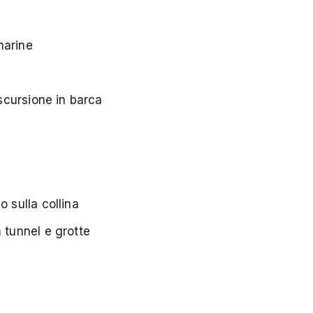
marine
escursione in barca
e
 sulla collina
 tunnel e grotte