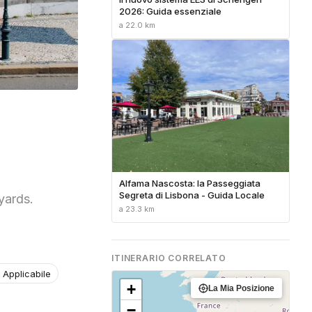
2026: Guida essenziale
a 22.0 km
Alfama Nascosta: la Passeggiata
Segreta di Lisbona - Guida Locale
yards.
a 23.3 km
ITINERARIO CORRELATO
 Applicabile
+
La Mia Posizione
−