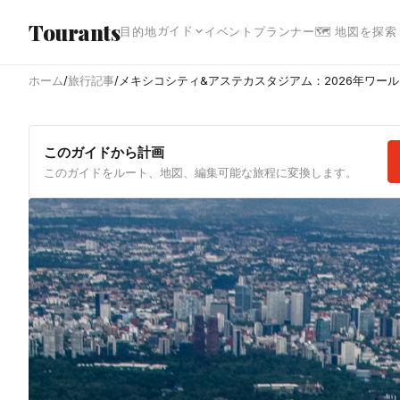
メインコンテンツへスキップ
Tourants
ガイド
目的地
イベント
プランナー
🗺 地図を探索
ホーム
/
旅行記事
/
メキシコシティ&アステカスタジアム：2026年ワー
このガイドから計画
このガイドをルート、地図、編集可能な旅程に変換します。