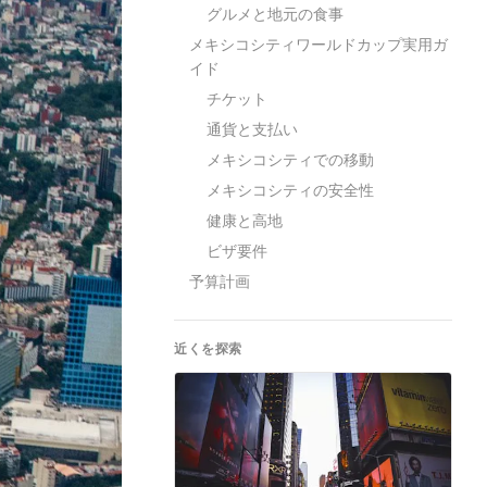
グルメと地元の食事
メキシコシティワールドカップ実用ガ
イド
チケット
通貨と支払い
メキシコシティでの移動
メキシコシティの安全性
健康と高地
ビザ要件
予算計画
近くを探索