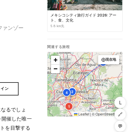
メキシコシティ旅行ガイド 2026: アー
ト、食、文化
5.8 km先
ファンゾー
関連する旅程
+
現在地
5
−
ライン
3
2
4
L
1
になるでしょ
🔗
Leaflet
|
©
OpenStreetMap
を開催した唯一
💬
ントを目撃する