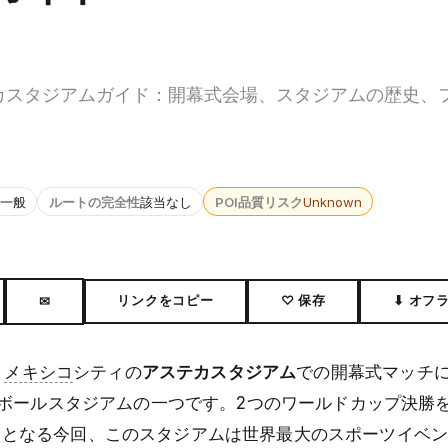
テカスタジアムガイド：開幕式会場、スタジアムの歴史、
一般
ルートの完全性
該当なし
POI品質リスク
Unknown
リンクをコピー
♡ 保存
⬇ オフ
✉
、
メキシコ
シティの
アステカスタジアム
での開幕式マッチ
ボールスタジアムの一つです。2つのワールドカップ決勝
3度目となる今回、このスタジアムは世界最大のスポーツイベ