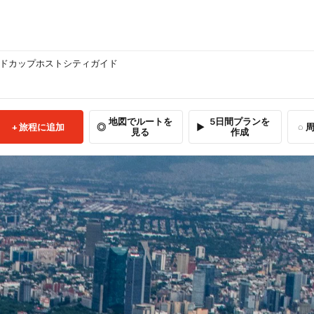
ルドカップホストシティガイド
地図でルートを
5日間プランを
旅程に追加
周
見る
作成