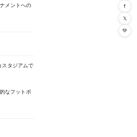
ーナメントへの
f
𝕏
💚
カスタジアムで
熱的なフットボ