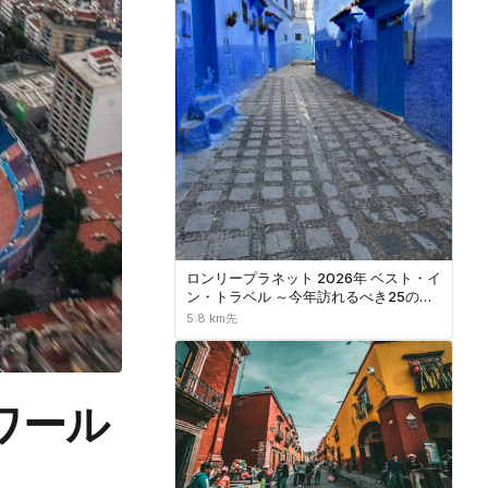
ロンリープラネット 2026年 ベスト・イ
ン・トラベル ～今年訪れるべき25のト
ップ目的地～
5.8 km先
ワール