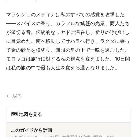
マラケシュのメディナは私のすべての感覚を攻撃した
——スパイスの香り、カラフルな絨毯の光景、商人たち
が値切る音。伝統的なリヤドに滞在し、祈りの呼び出し
に目覚めた。南へ移動してサハラへ行き、ラクダに乗っ
て金の砂丘を横切り、無限の星の下で一晩を過ごした。
モロッコ
は旅行に対する私の視点を変えました。10日間
は私の旅の中で最も人生を変える週となりました。
← 戻る
🗺 地図を見る
このガイドから計画
このガイドをルート、地図、編集可能な旅程に変換します。