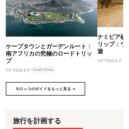
ナミビア砂
リップ：ウ
ケープタウンとガーデンルート：
遊
南アフリカの究極のロードトリッ
プ
Na
5分で読めます
South Africa
5分で読めます
モロッコのガイドをもっと見る →
旅行を計画する