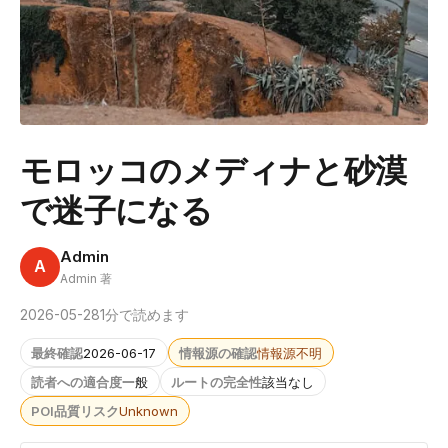
モロッコのメディナと砂漠
で迷子になる
Admin
A
Admin 著
2026-05-28
1分で読めます
最終確認
2026-06-17
情報源の確認
情報源不明
読者への適合度
一般
ルートの完全性
該当なし
POI品質リスク
Unknown