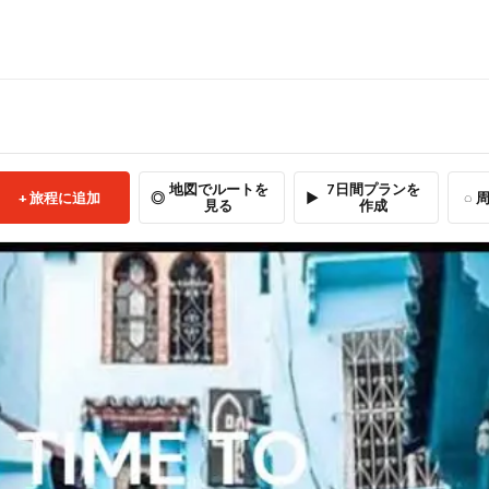
地図でルートを
7日間プランを
旅程に追加
周
見る
作成