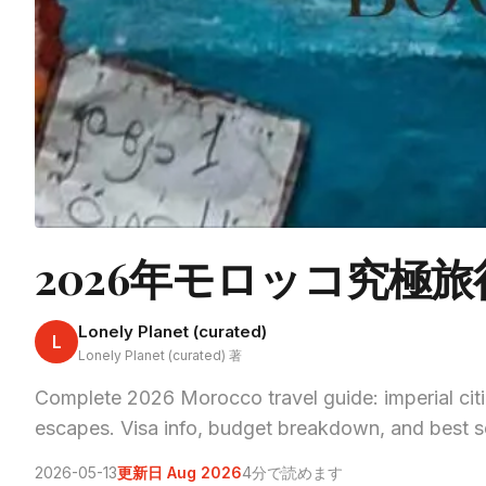
2026年モロッコ究極
Lonely Planet (curated)
L
Lonely Planet (curated) 著
Complete 2026 Morocco travel guide: imperial citi
escapes. Visa info, budget breakdown, and best 
2026-05-13
更新日 Aug 2026
4分で読めます