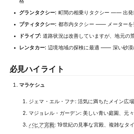
格
グランタクシー:
町間の相乗りタクシー —— 出
プティタクシー:
都市内タクシー —— メーター
ドライブ:
道路状況は改善していますが、地元の
レンタカー:
辺境地域の探検に最適 —— 深い砂
必見ハイライト
マラケシュ
ジェマ・エル・フナ: 活気に満ちたメイン広
マジョレル・ガーデン: 美しい青い庭園、元
バヒア宮殿
: 19世紀の見事な宮殿、複雑なタ