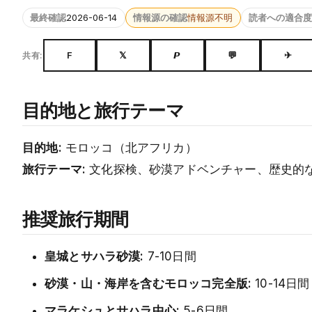
最終確認
2026-06-14
情報源の確認
情報源不明
読者への適合度
F
𝕏
𝙋
💬
✈
共有:
目的地と旅行テーマ
目的地:
モロッコ（北アフリカ）
旅行テーマ:
文化探検、砂漠アドベンチャー、歴史的
推奨旅行期間
皇城とサハラ砂漠:
7-10日間
砂漠・山・海岸を含むモロッコ完全版:
10-14日間
マラケシュとサハラ中心:
5-6日間