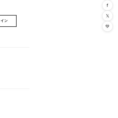
f
𝕏
ライン
💚