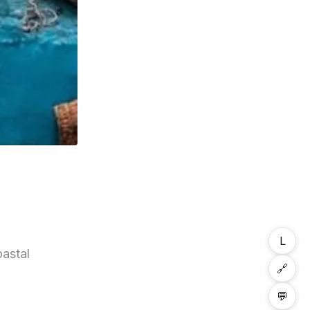
L
oastal
🔗
💬