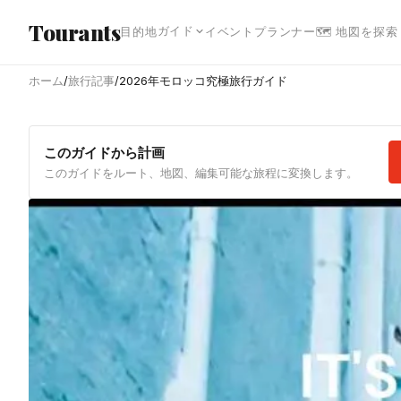
メインコンテンツへスキップ
Tourants
ガイド
目的地
イベント
プランナー
🗺 地図を探索
ホーム
/
旅行記事
/
2026年モロッコ究極旅行ガイド
このガイドから計画
このガイドをルート、地図、編集可能な旅程に変換します。