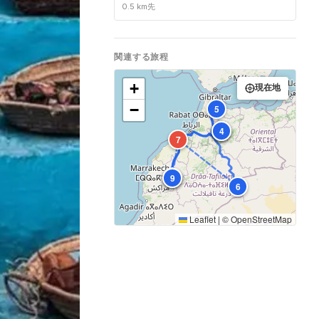
0.5 km先
関連する旅程
+
現在地
−
5
1
3
4
7
2
8
9
6
Leaflet
|
©
OpenStreetMap