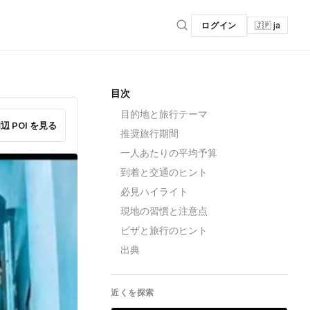
ログイン
🇯🇵 ja
目次
目的地と旅行テーマ
辺 POI を見る
推奨旅行期間
一人あたりの平均予算
到着と交通のヒント
必見ハイライト
現地の習慣と注意点
ビザと旅行のヒント
出典
近くを探索