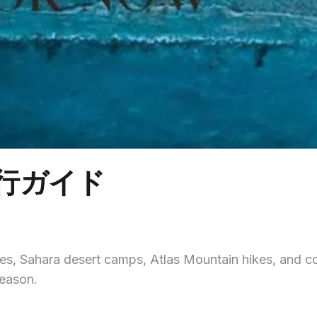
旅行ガイド
es, Sahara desert camps, Atlas Mountain hikes, and c
season.