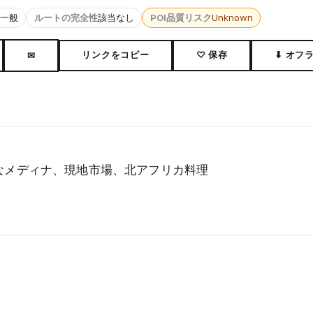
一般
ルートの完全性
該当なし
POI品質リスク
Unknown
リンクをコピー
♡ 保存
⬇ オフ
✉
なメディナ、現地市場、北アフリカ料理