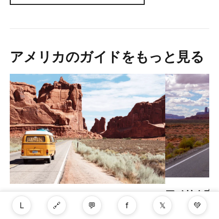
アメリカのガイドをもっと見る
アメリカ南
グランドキャニオン・サウスリ
プ：モニュ
L
🔗
💬
f
𝕏
💚
ム：夏の混雑を賢く避ける旅行ガ
スキャニオ