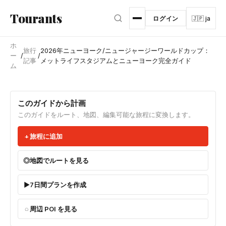
メインコンテンツへスキップ
Tourants
ログイン
🇯🇵 ja
ホ
旅行
2026年ニューヨーク/ニュージャージーワールドカップ：
ー
/
/
記事
メットライフスタジアムとニューヨーク完全ガイド
ム
このガイドから計画
このガイドをルート、地図、編集可能な旅程に変換します。
旅程に追加
地図でルートを見る
7日間プランを作成
周辺 POI を見る