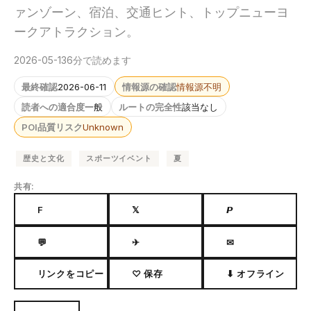
ァンゾーン、宿泊、交通ヒント、トップニューヨ
ークアトラクション。
2026-05-13
6分で読めます
最終確認
2026-06-11
情報源の確認
情報源不明
読者への適合度
一般
ルートの完全性
該当なし
POI品質リスク
Unknown
歴史と文化
スポーツイベント
夏
共有:
F
𝕏
𝙋
💬
✈
✉
リンクをコピー
♡ 保存
⬇ オフライン