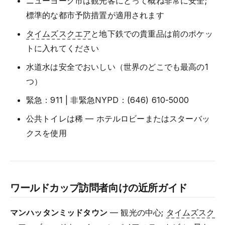
ニューヨーク市は観光客にとって概ね非常に安全;
標準的な都市予防措置が適用されます
タイムズスクエア
と地下鉄での貴重品は前のポケッ
トに入れてください
水道水は安全でおいしい（世界のどこでも最高の1
つ）
緊急：911 | 非緊急NYPD：(646) 610-5000
公共トイレは稀 — ホテルロビーまたはスターバッ
クスを使用
ワールドカップ訪問者向けの近所ガイド
マンハッタンミッドタウン
— 観光の中心;
タイムズスク