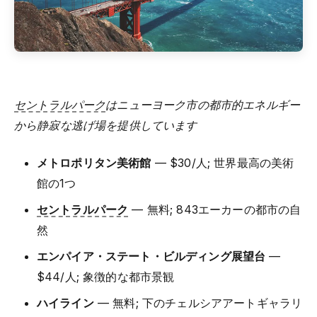
セントラルパーク
はニューヨーク市の都市的エネルギー
から静寂な逃げ場を提供しています
メトロポリタン美術館
— $30/人; 世界最高の美術
館の1つ
セントラルパーク
— 無料; 843エーカーの都市の自
然
エンパイア・ステート・ビルディング展望台
—
$44/人; 象徴的な都市景観
ハイライン
— 無料; 下のチェルシアアートギャラリ