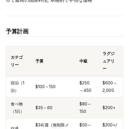
市で最高の国際料理; 本格的で手頃な価格
予算計画
ラグジ
カテゴ
予算
中級
ュアリ
リー
ー
宿泊（1
$250
$600～
$100～150
泊）
～450
2,000
食べ物
$80～
$35～60
$200+
（1日）
150
$34/週（無制限メ
$50～
$200+/
交通