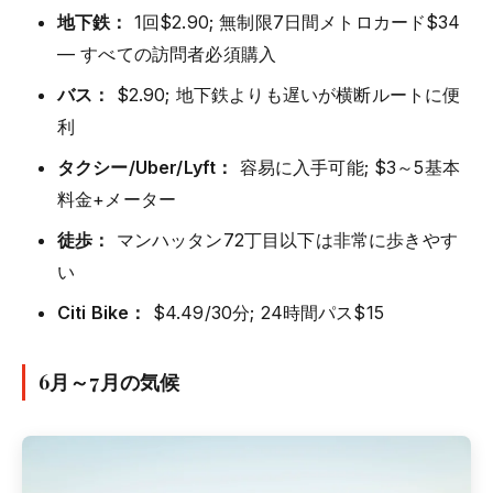
地下鉄：
1回$2.90; 無制限7日間メトロカード$34
— すべての訪問者必須購入
バス：
$2.90; 地下鉄よりも遅いが横断ルートに便
利
タクシー/Uber/Lyft：
容易に入手可能; $3～5基本
料金+メーター
徒歩：
マンハッタン72丁目以下は非常に歩きやす
い
Citi Bike：
$4.49/30分; 24時間パス$15
6月～7月の気候