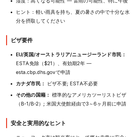
湿度：高くなる可能性 — 雷雨の可能性、特に午後
ヒント：軽い雨具を持ち、夏の暑さの中で十分な水
分を摂取してください
ビザ要件
EU/英国/オーストラリア/ニュージーランド市民：
ESTA免除（$21）、有効期2年 —
esta.cbp.dhs.govで申請
カナダ市民：
ビザ不要; ESTA不必要
その他の国籍：
標準的なアメリカツーリストビザ
（B-1/B-2）; 米国大使館経由で3～6ヶ月前に申請
安全と実用的なヒント