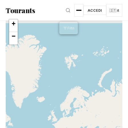
Vai al contenuto principale
Tourants
ACCEDI
🇮🇹 it
+
Filtri
Altri filtri
−
▾