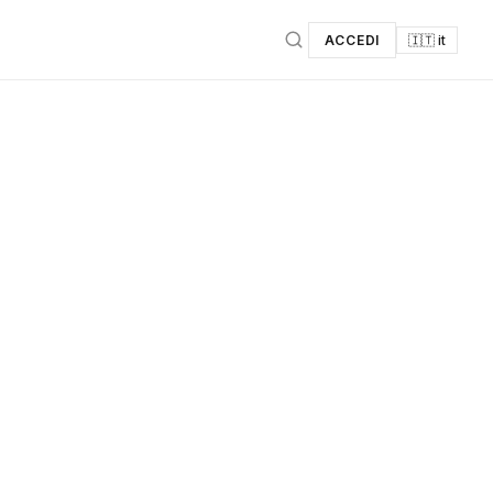
ACCEDI
🇮🇹 it