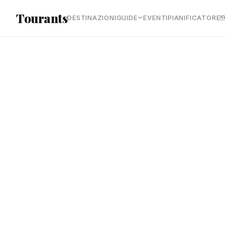
Vai al contenuto principale
Tourants
DESTINAZIONI
GUIDE
EVENTI
PIANIFICATORE
