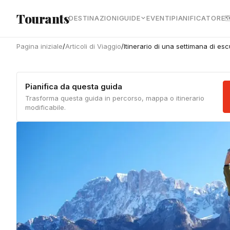
Vai al contenuto principale
Tourants
DESTINAZIONI
GUIDE
EVENTI
PIANIFICATORE

Pagina iniziale
/
Articoli di Viaggio
/
Itinerario di una settimana di esc
Pianifica da questa guida
Trasforma questa guida in percorso, mappa o itinerario
modificabile.