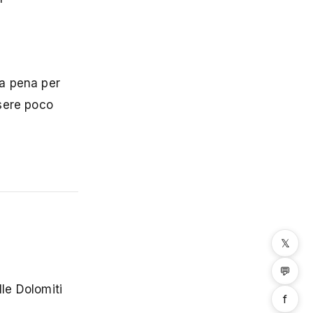
a pena per
ssere poco
𝕏
💬
le Dolomiti
f