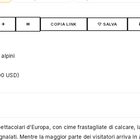
✈
✉
COPIA LINK
♡ SALVA
alpini
00 USD)
tacolari d'Europa, con cime frastagliate di calcare, la
gnalati. Mentre la maggior parte dei visitatori arriva in