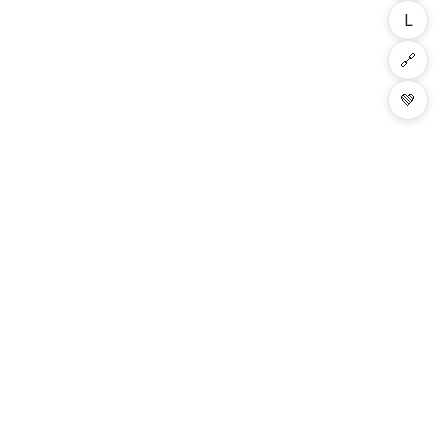
L
🔗
💚