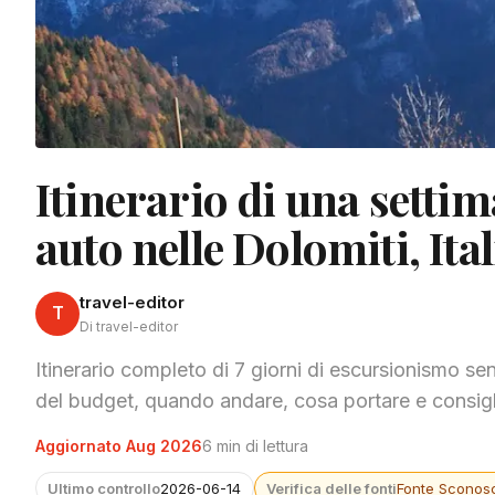
Itinerario di una setti
auto nelle Dolomiti, Ital
travel-editor
T
Di travel-editor
Itinerario completo di 7 giorni di escursionismo sen
del budget, quando andare, cosa portare e consigli
Aggiornato Aug 2026
6 min di lettura
Ultimo controllo
2026-06-14
Verifica delle fonti
Fonte Sconosc