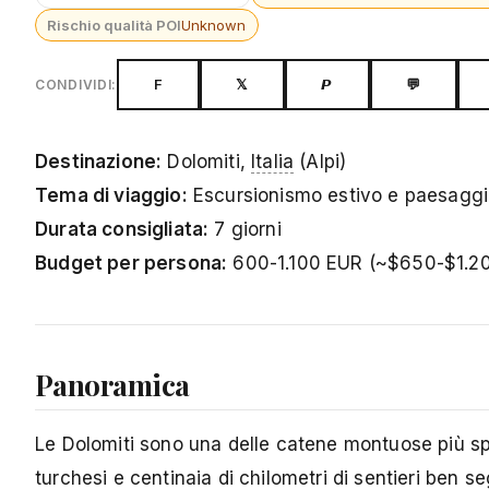
Rischio qualità POI
Unknown
F
𝕏
𝙋
💬
CONDIVIDI:
Destinazione:
Dolomiti,
Italia
(Alpi)
Tema di viaggio:
Escursionismo estivo e paesaggi 
Durata consigliata:
7 giorni
Budget per persona:
600-1.100 EUR (~$650-$1.2
Panoramica
Le Dolomiti sono una delle catene montuose più spet
turchesi e centinaia di chilometri di sentieri ben se