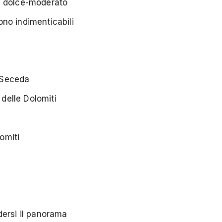
o dolce-moderato
sono indimenticabili
a Seceda
 delle Dolomiti
lomiti
dersi il panorama