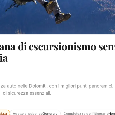
mana di escursionismo sen
ia
za auto nelle Dolomiti, con i migliori punti panoramici, 
 di sicurezza essenziali.
iuta
Adatto al pubblico
Generale
Completezza dell'itinerario
Non