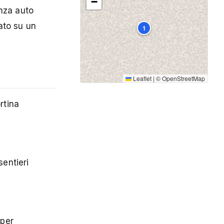
−
enza auto
sato su un
1
Leaflet
|
©
OpenStreetMap
rtina
sentieri
 per