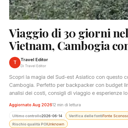
Viaggio di 30 giorni nel
Vietnam, Cambogia con
Travel Editor
T
Di Travel Editor
Scopri la magia del Sud-est Asiatico con questo co
Cambogia. Perfetto per backpacker con budget limit
analisi dei costi, consigli di viaggio e esperienze lo
Aggiornato Aug 2026
12 min di lettura
Ultimo controllo
2026-06-14
Verifica delle fonti
Fonte Sconosc
Rischio qualità POI
Unknown