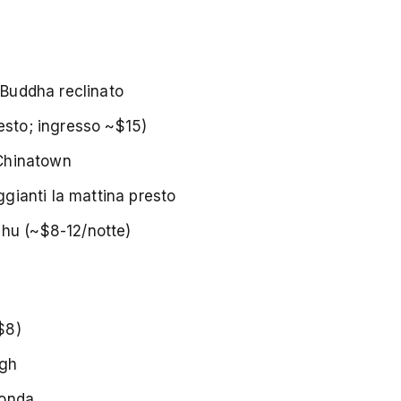
 Buddha reclinato
esto; ingresso ~$15)
 Chinatown
ggianti la mattina presto
phu (~$8-12/notte)
$8)
ngh
conda