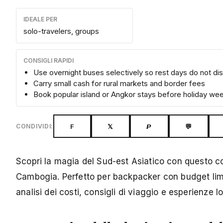
IDEALE PER
solo-travelers, groups
CONSIGLI RAPIDI
Use overnight buses selectively so rest days do not di
Carry small cash for rural markets and border fees
Book popular island or Angkor stays before holiday we
F
𝕏
𝙋
💬
CONDIVIDI:
Scopri la magia del Sud-est Asiatico con questo co
Cambogia. Perfetto per backpacker con budget limit
analisi dei costi, consigli di viaggio e esperienze l