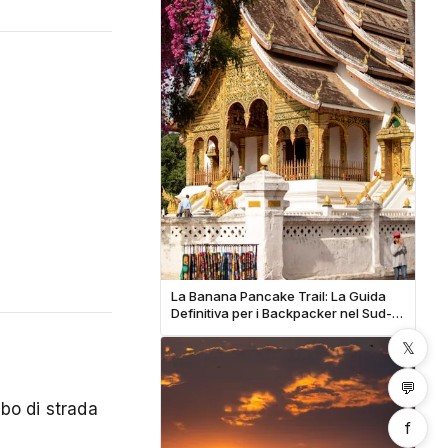
La Banana Pancake Trail: La Guida
Definitiva per i Backpacker nel Sud-
Est Asiatico
𝕏
💬
ibo di strada
f