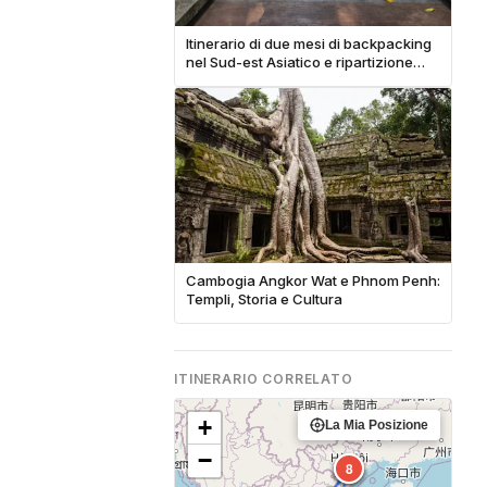
Itinerario di due mesi di backpacking
nel Sud-est Asiatico e ripartizione
completa dei costi
Cambogia Angkor Wat e Phnom Penh:
Templi, Storia e Cultura
ITINERARIO CORRELATO
+
La Mia Posizione
−
4
7
8