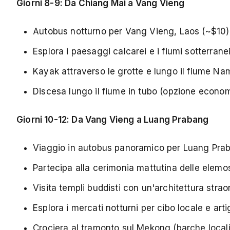
Giorni 8-9: Da Chiang Mai a Vang Vieng
Autobus notturno per Vang Vieng, Laos (~$10)
Esplora i paesaggi calcarei e i fiumi sotterrane
Kayak attraverso le grotte e lungo il fiume N
Discesa lungo il fiume in tubo (opzione econo
Giorni 10-12: Da Vang Vieng a Luang Prabang
Viaggio in autobus panoramico per Luang Pra
Partecipa alla cerimonia mattutina delle elemos
Visita templi buddisti con un'architettura strao
Esplora i mercati notturni per cibo locale e art
Crociera al tramonto sul Mekong (barche loca