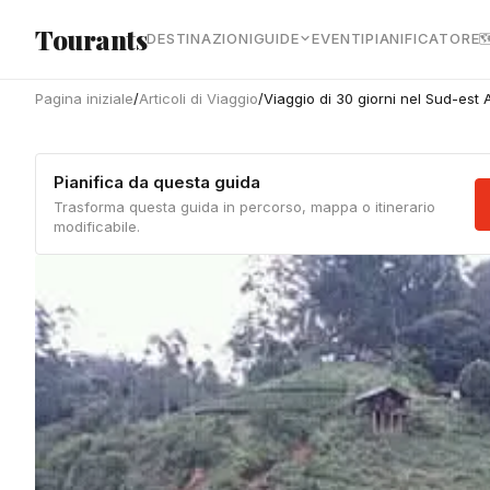
Vai al contenuto principale
Tourants
DESTINAZIONI
GUIDE
EVENTI
PIANIFICATORE

Pagina iniziale
/
Articoli di Viaggio
/
Viaggio di 30 giorni nel Sud-est
Pianifica da questa guida
Trasforma questa guida in percorso, mappa o itinerario
modificabile.