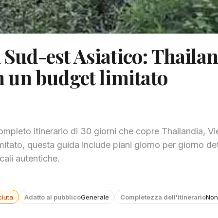
 Sud-est Asiatico: Thailan
 un budget limitato
mpleto itinerario di 30 giorni che copre Thailandia, V
ato, questa guida include piani giorno per giorno dett
cali autentiche.
iuta
Adatto al pubblico
Generale
Completezza dell'itinerario
Non