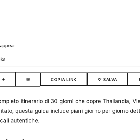
sappear
eks
✈
✉
COPIA LINK
♡ SALVA
mpleto itinerario di 30 giorni che copre Thailandia, V
ato, questa guida include piani giorno per giorno detta
ocali autentiche.