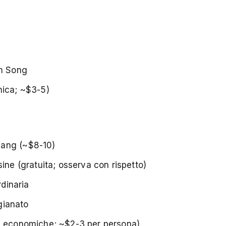
i
am Song
mica; ~$3-5)
bang (~$8-10)
ine (gratuita; osserva con rispetto)
rdinaria
igianato
li economiche; ~$2-3 per persona)