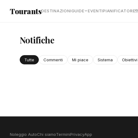
Vai al contenuto principale
Tourants
DESTINAZIONI
GUIDE
EVENTI
PIANIFICATORE

Notifiche
Tutte
Commenti
Mi piace
Sistema
Obiettivi
Noleggio Auto
Chi siamo
Termini
Privacy
App