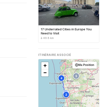
17 Underrated Cities in Europe You
Need to Visit
à 49.8 km
ITINÉRAIRE ASSOCIÉ
+
Ma Position
−
5
4
3
1
2