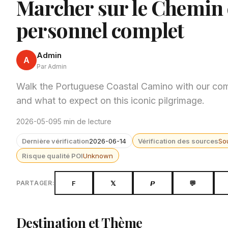
Marcher sur le Chemin 
personnel complet
Admin
A
Par Admin
Walk the Portuguese Coastal Camino with our com
and what to expect on this iconic pilgrimage.
2026-05-09
5 min de lecture
Dernière vérification
2026-06-14
Vérification des sources
So
Risque qualité POI
Unknown
F
𝕏
𝙋
💬
PARTAGER:
Destination et Thème