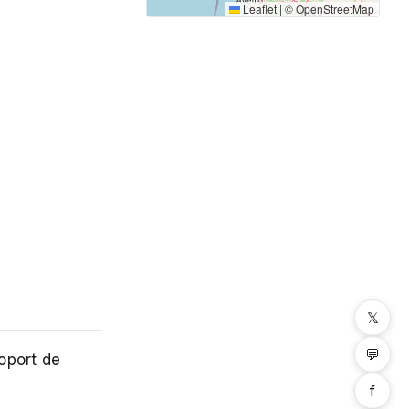
Leaflet
|
©
OpenStreetMap
𝕏
💬
oport de
f