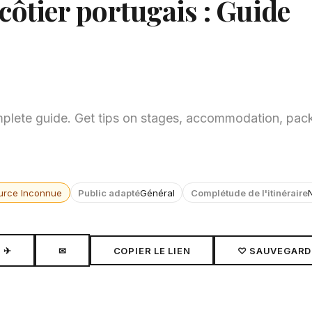
côtier portugais : Guide
plete guide. Get tips on stages, accommodation, pack
urce Inconnue
Public adapté
Général
Complétude de l'itinéraire
✈
✉
COPIER LE LIEN
♡ SAUVEGARD