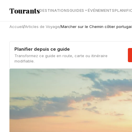
Aller au contenu principal
Tourants
DESTINATIONS
GUIDES
ÉVÉNEMENTS
PLANIFI
Accueil
/
Articles de Voyage
/
Marcher sur le Chemin côtier portugai
Planifier depuis ce guide
Transformez ce guide en route, carte ou itinéraire
modifiable.