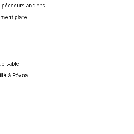
de pêcheurs anciens
rement plate
de sable
illé à Póvoa
e