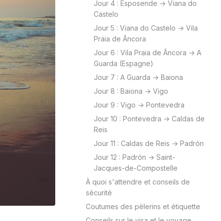
Jour 4 : Esposende → Viana do
Castelo
Jour 5 : Viana do Castelo → Vila
Praia de Âncora
Jour 6 : Vila Praia de Âncora → A
Guarda (Espagne)
Jour 7 : A Guarda → Baiona
Jour 8 : Baiona → Vigo
Jour 9 : Vigo → Pontevedra
Jour 10 : Pontevedra → Caldas de
Reis
Jour 11 : Caldas de Reis → Padrón
Jour 12 : Padrón → Saint-
Jacques-de-Compostelle
À quoi s'attendre et conseils de
sécurité
Coutumes des pèlerins et étiquette
Conseils sur le visa et le voyage