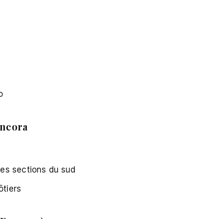
o
Âncora
es sections du sud
ôtiers