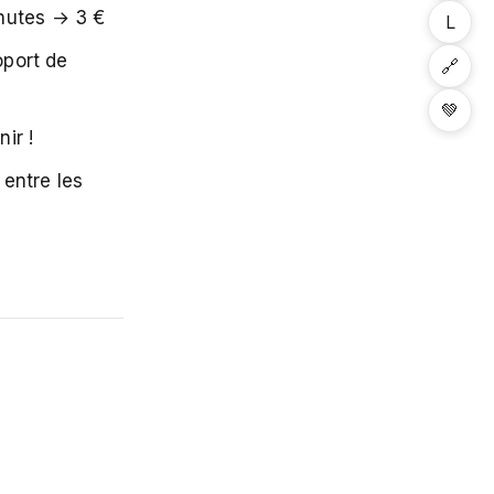
nutes → 3 €
L
oport de
🔗
💚
ir !
entre les