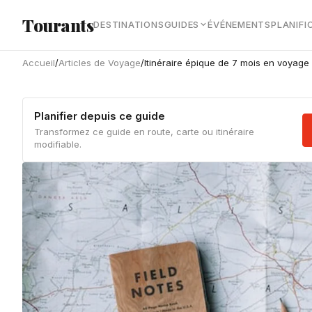
Aller au contenu principal
Tourants
DESTINATIONS
GUIDES
ÉVÉNEMENTS
PLANIFI
Accueil
/
Articles de Voyage
/
Itinéraire épique de 7 mois en voyage 
Planifier depuis ce guide
Transformez ce guide en route, carte ou itinéraire
modifiable.