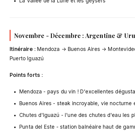
La Vallée de la Lune et les geysers
Novembre - Décembre : Argentine & Ur
Itinéraire
: Mendoza → Buenos Aires → Montevideo 
Puerto Iguazú
Points forts
:
Mendoza - pays du vin ! D'excellentes dégusta
Buenos Aires - steak incroyable, vie nocturne
Chutes d'Iguazú - l'une des chutes d'eau les p
Punta del Este - station balnéaire haut de g