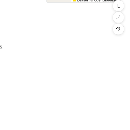
L
🔗
💚
s.