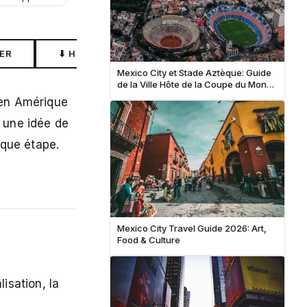
ER
⬇ HORS LIGNE
Mexico City et Stade Aztèque: Guide
de la Ville Hôte de la Coupe du Monde
2026
 en Amérique
e une idée de
aque étape.
Mexico City Travel Guide 2026: Art,
Food & Culture
isation, la