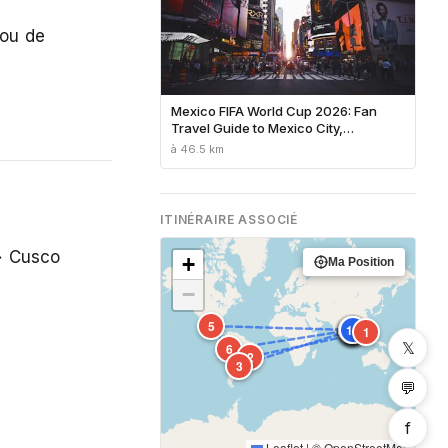
 ou de
Mexico FIFA World Cup 2026: Fan
Travel Guide to Mexico City,
Guadalajara & Monterrey
à 46.5 km
ITINÉRAIRE ASSOCIÉ
→ Cusco
+
Ma Position
−
5
11
10
12
13
4
7
8
9
1
𝕏
6
2
3
💬
f
Leaflet
|
©
OpenStreetMap