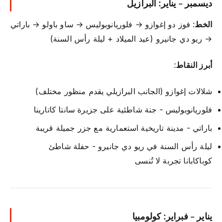
ديسمبر - يناير: البرازيل
الخط
: فوز دو إغوازو → فلوريانوبوليس → ساو باولو → باراتي
→ ريو دي جانيرو (عيد الميلاد + ليلة رأس السنة)
أبرز النقاط
:
شلالات إغوازو (الجانب البرازيلي يقدم منظور مختلف)
فلوريانوبوليس - جنة شاطئية على جزيرة سانتا كاتارينا
باراتي - مدينة تاريخية استعمارية مع جزر جميلة قريبة
ليلة رأس السنة في ريو دي جانيرو - حفلة شاطئ
كوباكابانا تجربة لا تُنسى
يناير - فبراير: كولومبيا