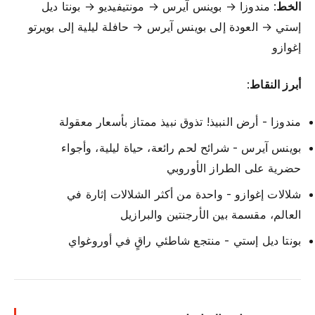
الخط
: مندوزا → بوينس آيرس → مونتيفيديو → بونتا ديل
إستي → العودة إلى بوينس آيرس → حافلة ليلية إلى بويرتو
إغوازو
أبرز النقاط
:
مندوزا - أرض النبيذ! تذوق نبيذ ممتاز بأسعار معقولة
بوينس آيرس - شرائح لحم رائعة، حياة ليلية، وأجواء
حضرية على الطراز الأوروبي
شلالات إغوازو - واحدة من أكثر الشلالات إثارة في
العالم، مقسمة بين الأرجنتين والبرازيل
بونتا ديل إستي - منتجع شاطئي راقٍ في أوروغواي