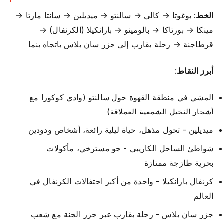
الخط
: بوغوتا → كالي → سالنتو → ميديلين → سانتا مارتا →
مينكا → بورتاكا → بالومينو → بارانكيلا (الكرنفال) →
قرطاجنة → رحلة بقارب إلى جزر سان بلاس باتجاه بنما
أبرز النقاط
:
المشي في منطقة القهوة حول سالنتو (وادي كوكورا مع
أشجار النخيل الشمعية العملاقة)
ميديلين - تحول مذهل، حياة ليلية رائعة، أشخاص ودودين
شواطئ الساحل الكاريبي - جو مسترخي، مأكولات
بحرية طازجة ممتازة
كرنفال بارانكيلا - واحدة من أكبر احتفالات الكرنفال في
العالم
جزر سان بلاس - رحلة بقارب عبر جزر الجنة مع شعب