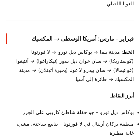
الغونا الأصلي
فبراير - مارس: أمريكا الوسطى → المكسيك
الخط
: مدينة بنما → بوكاس ديل تورو → لا فورتونا
(كوستاريكا) → سان خوان ديل سور (نيكاراغوا) → أنتيغوا
(غواتيمالا) → سان بيدرو لا غونا (بحيرة أتيتلان) → مدينة
المكسيك → طائرة إلى آسيا
أبرز النقاط
:
بوكاس ديل تورو - جو حفلة شاطئ كاريبي على الجزر
منطقة بركان أرينال في لا فورتونا - ينابيع ساخنة، مشي،
غابة مطيرة