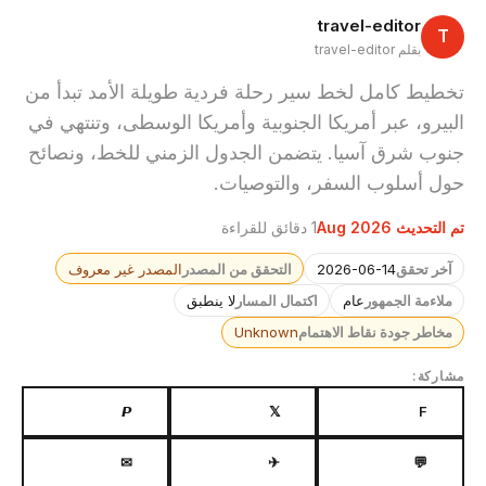
travel-editor
T
بقلم travel-editor
تخطيط كامل لخط سير رحلة فردية طويلة الأمد تبدأ من
البيرو، عبر أمريكا الجنوبية وأمريكا الوسطى، وتنتهي في
جنوب شرق آسيا. يتضمن الجدول الزمني للخط، ونصائح
حول أسلوب السفر، والتوصيات.
تم التحديث Aug 2026
1 دقائق للقراءة
آخر تحقق
2026-06-14
التحقق من المصدر
المصدر غير معروف
ملاءمة الجمهور
عام
اكتمال المسار
لا ينطبق
مخاطر جودة نقاط الاهتمام
Unknown
مشاركة:
𝙋
𝕏
F
✉
✈
💬