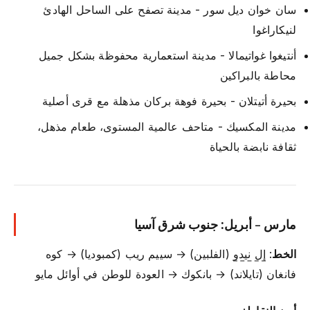
سان خوان ديل سور - مدينة تصفح على الساحل الهادئ
لنيكاراغوا
أنتيغوا غواتيمالا - مدينة استعمارية محفوظة بشكل جميل
محاطة بالبراكين
بحيرة أتيتلان - بحيرة فوهة بركان مذهلة مع قرى أصلية
مدينة المكسيك - متاحف عالمية المستوى، طعام مذهل،
ثقافة نابضة بالحياة
مارس - أبريل: جنوب شرق آسيا
الخط
:
إل نيدو
(الفلبين) → سييم ريب (كمبوديا) → كوه
فانغان (تايلاند) → بانكوك → العودة للوطن في أوائل مايو