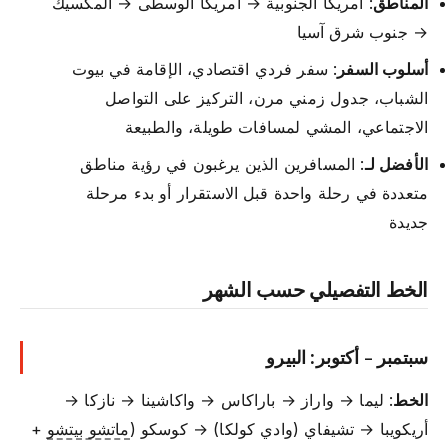
المناطق
: أمريكا الجنوبية → أمريكا الوسطى → المكسيك
→ جنوب شرق آسيا
أسلوب السفر
: سفر فردي اقتصادي، الإقامة في بيوت
الشباب، جدول زمني مرن، التركيز على التواصل
الاجتماعي، المشي لمسافات طويلة، والطبيعة
الأفضل لـ
: المسافرين الذين يرغبون في رؤية مناطق
متعددة في رحلة واحدة قبل الاستقرار أو بدء مرحلة
جديدة
الخط التفصيلي حسب الشهر
سبتمبر - أكتوبر: البيرو
الخط
: ليما → واراز → باراكاس → واكاشينا → نازكا →
أريكويبا → تشيفاي (وادي كولكا) → كوسكو (
ماتشو بيتشو
+