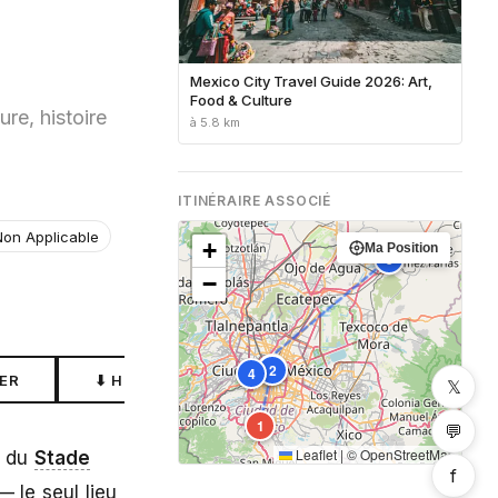
Mexico City Travel Guide 2026: Art,
Food & Culture
re, histoire
à 5.8 km
ITINÉRAIRE ASSOCIÉ
Non Applicable
+
Ma Position
5
−
3
2
4
ER
⬇ HORS LIGNE
𝕏
1
💬
Leaflet
|
©
OpenStreetMap
e du
Stade
f
— le seul lieu