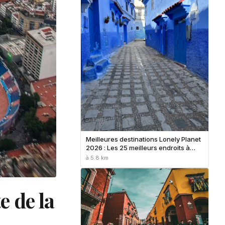
Meilleures destinations Lonely Planet
2026 : Les 25 meilleurs endroits à
visiter cette année
à 5.8 km
e de la