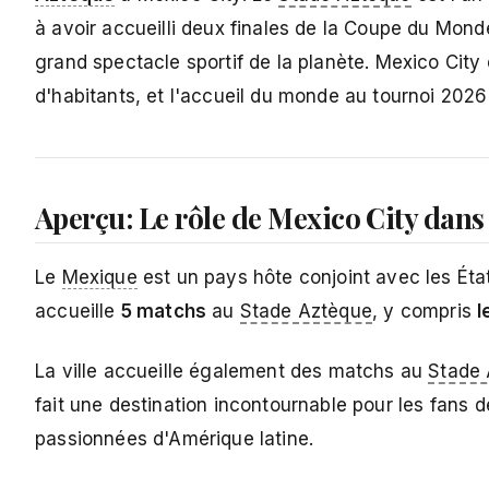
à avoir accueilli deux finales de la Coupe du Monde
grand spectacle sportif de la planète. Mexico City
d'habitants, et l'accueil du monde au tournoi 2026 
Aperçu: Le rôle de Mexico City dan
Le
Mexique
est un pays hôte conjoint avec les Ét
accueille
5 matchs
au
Stade Aztèque
, y compris
l
La ville accueille également des matchs au
Stade
fait une destination incontournable pour les fans d
passionnées d'Amérique latine.