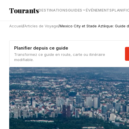
Aller au contenu principal
Tourants
DESTINATIONS
GUIDES
ÉVÉNEMENTS
PLANIFI
Accueil
/
Articles de Voyage
/
Mexico City et Stade Aztèque: Guide 
Planifier depuis ce guide
Transformez ce guide en route, carte ou itinéraire
modifiable.