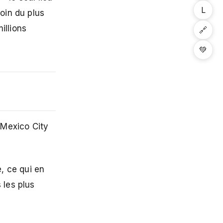
L
moin du plus
illions
🔗
💚
 Mexico City
, ce qui en
 les plus