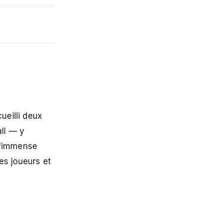
ueilli deux
ll — y
 L'immense
es joueurs et