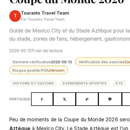
Tourants Travel Team
T
Par Tourants Travel Team
Guide de Mexico City et du Stade Aztèque pour la
du stade, zones de fans, hébergement, gastronomie
2026-05-13
11 min de lecture
Dernière vérification
2026-06-13
Vérification des sources
So
Risque qualité POI
Unknown
HISTOIRE ET CULTURE
ÉVÉNEMENTS SPORTIFS
ÉTÉ
F
𝕏
𝙋
💬
PARTAGER:
Peu de moments de la Coupe du Monde 2026 seront
Aztèque
à Mexico City. Le
Stade Aztèque
est l'un 