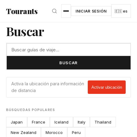
Ir al contenido principal
Tourants
INICIAR SESIÓN
🇪🇸 es
Buscar
BUSCAR
Activa la ubicación para información
Activar ubicación
de distancia
BÚSQUEDAS POPULARES
Japan
France
Iceland
Italy
Thailand
New Zealand
Morocco
Peru