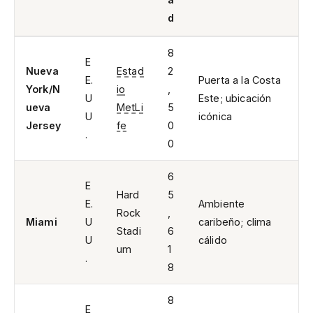
d
8
E
Nueva
Estad
2
E.
Puerta a la Costa
York/N
io
,
U
Este; ubicación
ueva
MetLi
5
U
icónica
Jersey
fe
0
.
0
6
E
Hard
5
E.
Ambiente
Rock
,
Miami
U
caribeño; clima
Stadi
6
U
cálido
um
1
.
8
8
E