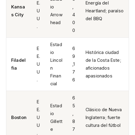
E.
Energía del
Kansa
io
,
U
Heartland; paraíso
s City
Arrow
4
U
del BBQ
head
0
.
0
Estad
E
6
io
Histórica ciudad
E.
9
Filadel
Lincol
de la Costa Este;
U
,1
fia
n
aficionados
U
7
Finan
apasionados
.
6
cial
6
E
Estad
5
E.
Clásico de Nueva
io
,
Boston
U
Inglaterra; fuerte
Gillett
8
U
cultura del fútbol
e
7
.