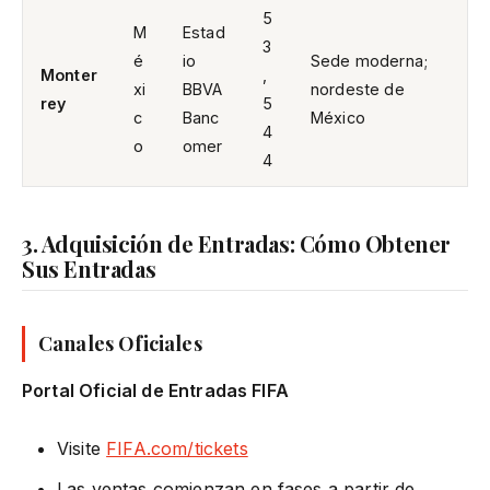
5
M
Estad
3
é
io
Sede moderna;
Monter
,
xi
BBVA
nordeste de
rey
5
c
Banc
México
4
o
omer
4
3. Adquisición de Entradas: Cómo Obtener
Sus Entradas
Canales Oficiales
Portal Oficial de Entradas FIFA
Visite
FIFA.com/tickets
Las ventas comienzan en fases a partir de