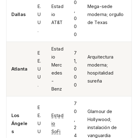
0
E.
Estad
Mega-sede
,
Dallas
U
io
moderna; orgullo
0
U
AT&T
de Texas
0
.
0
Estad
E
7
io
Arquitectura
E.
1,
Merc
moderna;
Atlanta
U
0
edes
hospitalidad
U
0
-
sureña
.
0
Benz
7
E
0
Glamour de
Los
E.
Estad
,
Hollywood;
Ángele
U
io
2
instalación de
s
U
SoFi
4
vanguardia