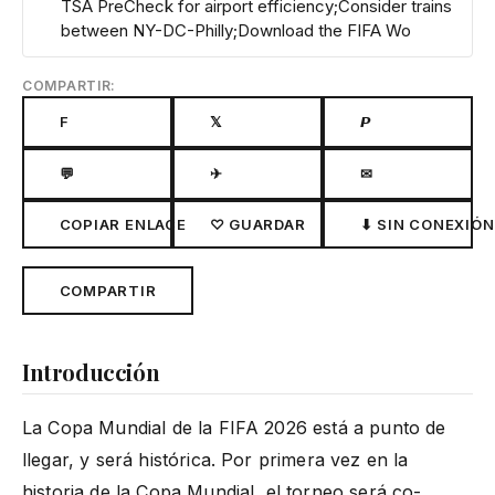
TSA PreCheck for airport efficiency;Consider trains
between NY-DC-Philly;Download the FIFA Wo
COMPARTIR:
F
𝕏
𝙋
💬
✈
✉
COPIAR ENLACE
♡ GUARDAR
⬇ SIN CONEXIÓN
COMPARTIR
Introducción
La Copa Mundial de la FIFA 2026 está a punto de
llegar, y será histórica. Por primera vez en la
historia de la Copa Mundial, el torneo será co-