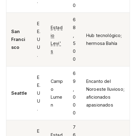
.
0
6
E
Estad
8
San
E.
io
,
Hub tecnológico;
Franci
U
Levi'
5
hermosa Bahía
sco
U
s
0
.
0
6
E
Camp
9
Encanto del
E.
o
,
Noroeste lluvioso;
Seattle
U
Lume
0
aficionados
U
n
0
apasionados
.
0
7
E
Estad
6