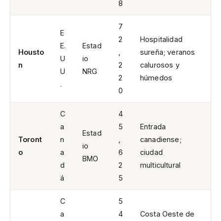
8
7
E
2
Hospitalidad
E.
Estad
Housto
,
sureña; veranos
U
io
n
2
calurosos y
U
NRG
2
húmedos
.
0
C
4
a
5
Entrada
Estad
Toront
n
,
canadiense;
io
o
a
6
ciudad
BMO
d
2
multicultural
á
5
C
5
a
4
Costa Oeste de