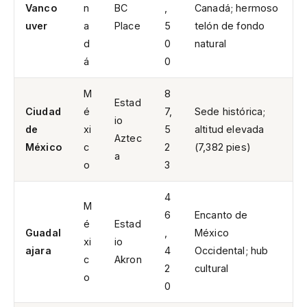
Vanco
n
BC
,
Canadá; hermoso
uver
a
Place
5
telón de fondo
d
0
natural
á
0
M
8
Estad
Ciudad
é
7,
Sede histórica;
io
de
xi
5
altitud elevada
Aztec
México
c
2
(7,382 pies)
a
o
3
4
M
6
Encanto de
é
Estad
Guadal
,
México
xi
io
ajara
4
Occidental; hub
c
Akron
2
cultural
o
0