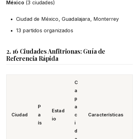
México
(3 ciudades)
Ciudad de México, Guadalajara, Monterrey
13 partidos organizados
2. 16 Ciudades Anfitrionas: Guía de
Referencia Rápida
C
a
p
P
a
Estad
Ciudad
a
c
Características
io
ís
i
d
a